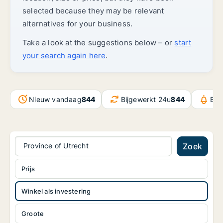
selected because they may be relevant
alternatives for your business.
Take a look at the suggestions below – or
start
your search again here
.
Nieuw vandaag
844
Bijgewerkt 24u
844
Ber
Province of Utrecht
Zoek
Prijs
Winkel als investering
Groote