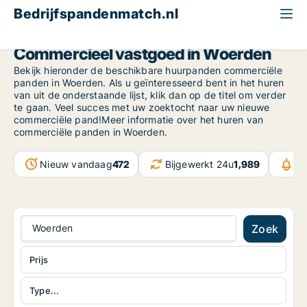
Bedrijfspandenmatch.nl
Province of Utrecht
Woerden
Commercieel vastgoed in Woerden
Bekijk hieronder de beschikbare huurpanden commerciële
panden in Woerden. Als u geïnteresseerd bent in het huren
van uit de onderstaande lijst, klik dan op de titel om verder
te gaan. Veel succes met uw zoektocht naar uw nieuwe
commerciële pand!Meer informatie over het huren van
commerciële panden in Woerden.
Nieuw vandaag
472
Bijgewerkt 24u
1,989
Be
Woerden
Zoek
Prijs
Type...