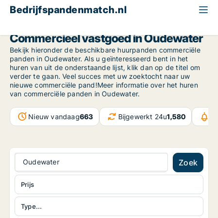
Bedrijfspandenmatch.nl
Province of Utrecht
Oudewater
Commercieel vastgoed in Oudewater
Bekijk hieronder de beschikbare huurpanden commerciële
panden in Oudewater. Als u geïnteresseerd bent in het
huren van uit de onderstaande lijst, klik dan op de titel om
verder te gaan. Veel succes met uw zoektocht naar uw
nieuwe commerciële pand!Meer informatie over het huren
van commerciële panden in Oudewater.
Nieuw vandaag
663
Bijgewerkt 24u
1,580
Be
Oudewater
Zoek
Prijs
Type...