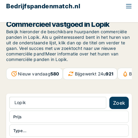
Bedrijfspandenmatch.nl
Province of Utrecht
Lopik
Commercieel vastgoed in Lopik
Bekijk hieronder de beschikbare huurpanden commerciële
panden in Lopik. Als u geïnteresseerd bent in het huren van
uit de onderstaande lijst, klik dan op de titel om verder te
gaan. Veel succes met uw zoektocht naar uw nieuwe
commerciële pand!Meer informatie over het huren van
commerciële panden in Lopik.
Nieuw vandaag
580
Bijgewerkt 24u
921
Ber
Lopik
Zoek
Prijs
Type...