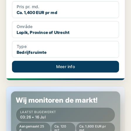
Pris pr. md.
Ca. 1,400 EUR pr md
Område
Lopik, Province of Utrecht
Type
Bedrijfsruimte
Meer info
Commercial space in Lopik, Province of Utrecht
Wij monitoren de markt!
LAATST BIJGEWERKT
03:26 • 16 Jul
Aangemaakt 25
Ca. 120
Ca. 1,600 EUR pr
d
m2
md