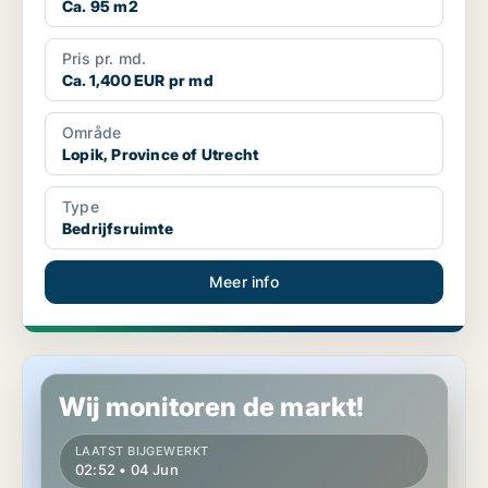
Ca. 95 m2
Pris pr. md.
Ca. 1,400 EUR pr md
Område
Lopik, Province of Utrecht
Type
Bedrijfsruimte
Meer info
Commercial space in Lopik, Province of Utrecht
Wij monitoren de markt!
LAATST BIJGEWERKT
02:52 • 04 Jun