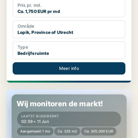
Pris pr. md.
Ca. 1,750 EUR pr md
Område
Lopik, Province of Utrecht
Type
Bedrijfsruimte
Meer info
Commercial property in Lopik, Province of Utrecht
Wij monitoren de markt!
LAATST BIJGEWERKT
02:59 • 11 Jun
Aangemaakt 1 mo
Ca. 335 m2
Ca. 305,000 EUR