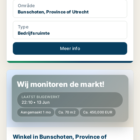
Område
Bunschoten, Province of Utrecht
Type
Bedrijfsruimte
Meer info
Winkel in Bunschoten, Province of Utrecht
Wij monitoren de markt!
LAATST BIJGEWERKT
22:10 • 13 Jun
Aangemaakt 1 mo
Ca. 70 m2
Ca. 450,000 EUR
Winkel in Bunschoten, Province of