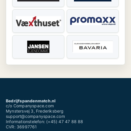
Bedrijfspandenmatch.nl
c/o Companyspace.com
Mynstersvej 3, Frederiksberg
support@companyspace.com
Informationstelefon: (+45) 47 47 88 88
CVR: 36997761