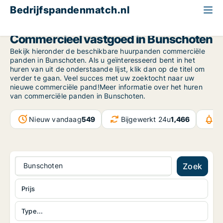
Bedrijfspandenmatch.nl
Province of Utrecht
Bunschoten
Commercieel vastgoed in Bunschoten
Bekijk hieronder de beschikbare huurpanden commerciële
panden in Bunschoten. Als u geïnteresseerd bent in het
huren van uit de onderstaande lijst, klik dan op de titel om
verder te gaan. Veel succes met uw zoektocht naar uw
nieuwe commerciële pand!Meer informatie over het huren
van commerciële panden in Bunschoten.
Nieuw vandaag
549
Bijgewerkt 24u
1,466
Be
Bunschoten
Zoek
Prijs
Type...