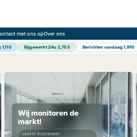
ontact met ons op
Over ons
g
1,110
Bijgewerkt 24u
2,753
Berichten vandaag
1,910
Wij monitoren de
markt!
LAATST BIJGEWERKT