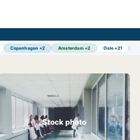
Copenhagen
+
2
Amsterdam
+
2
Oslo
+
21
B
Stock photo