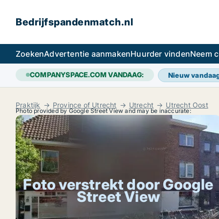
Bedrijfspandenmatch.nl
Zoeken
Advertentie aanmaken
Huurder vinden
Neem c
COMPANYSPACE.COM VANDAAG:
Nieuw vandaa
Praktijk
Province of Utrecht
Utrecht
Utrecht Oost
Photo provided by Google Street View and may be inaccurate:
Foto verstrekt door Google
Street View