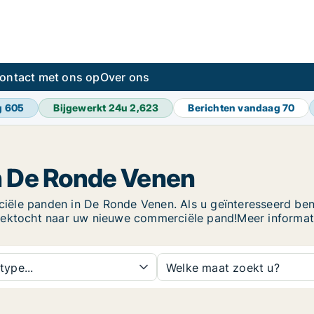
ontact met ons op
Over ons
g
605
Bijgewerkt 24u
2,623
Berichten vandaag
70
n De Ronde Venen
le panden in De Ronde Venen. Als u geïnteresseerd bent i
zoektocht naar uw nieuwe commerciële pand!Meer informat
type...
Welke maat zoekt u?