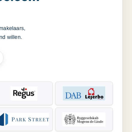
smakelaars,
d willen.