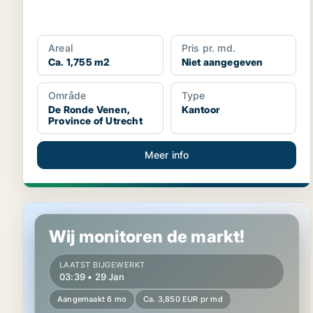
Areal
Pris pr. md.
Ca. 1,755 m2
Niet aangegeven
Område
Type
De Ronde Venen,
Kantoor
Province of Utrecht
Meer info
Winkel in De Ronde Venen, Province of Utrecht
Wij monitoren de markt!
LAATST BIJGEWERKT
03:39 • 29 Jan
Aangemaakt 6 mo
Ca. 3,850 EUR pr md