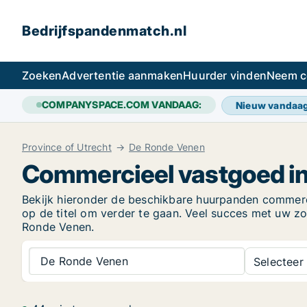
Bedrijfspandenmatch.nl
Zoeken
Advertentie aanmaken
Huurder vinden
Neem c
COMPANYSPACE.COM VANDAAG:
Nieuw vandaa
Province of Utrecht
De Ronde Venen
Commercieel vastgoed i
Bekijk hieronder de beschikbare huurpanden commercië
op de titel om verder te gaan. Veel succes met uw 
Ronde Venen.
De Ronde Venen
Selecteer 