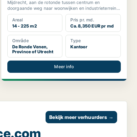
Mijdrecht, aan de rotonde tussen centrum en
doorgaande weg naar woonwijken en industrieterrein.
Kruizing Bozenh...
Areal
Pris pr. md.
14 - 225 m2
Ca. 8,350 EUR pr md
Område
Type
De Ronde Venen,
Kantoor
Province of Utrecht
Meer info
Bekijk meer verhuurders
→
ce.com