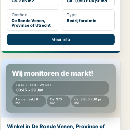
Ca. 265 m2
Ca. 1,950 EUR pr md
Område
Type
De Ronde Venen,
Bedrijfsruimte
Province of Utrecht
Meer info
Winkel in De Ronde Venen, Province of Utrecht
Wij monitoren de markt!
LAATST BIJGEWERKT
03:45 • 29 Jan
Aangemaakt 6
Ca. 370
Ca. 3,850 EUR pr
mo
m2
md
Winkel in De Ronde Venen, Province of