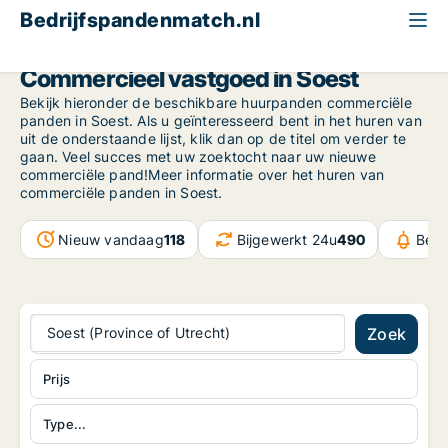
Bedrijfspandenmatch.nl
Province of Utrecht
Soest
Commercieel vastgoed in Soest
Bekijk hieronder de beschikbare huurpanden commerciële
panden in Soest. Als u geïnteresseerd bent in het huren van
uit de onderstaande lijst, klik dan op de titel om verder te
gaan. Veel succes met uw zoektocht naar uw nieuwe
commerciële pand!Meer informatie over het huren van
commerciële panden in Soest.
Nieuw vandaag
118
Bijgewerkt 24u
490
Beri
Soest (Province of Utrecht)
Zoek
Prijs
Type...