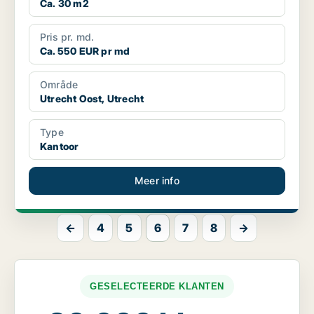
Ca. 30 m2
Pris pr. md.
Ca. 550 EUR pr md
Område
Utrecht Oost, Utrecht
Type
Kantoor
Meer info
←
4
5
6
7
8
→
GESELECTEERDE KLANTEN