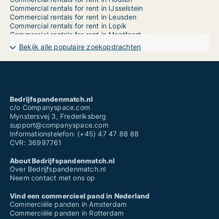
Commercial rentals for rent in IJsselstein
Commercial rentals for rent in Leusden
Commercial rentals for rent in Lopik
Commercial rentals for rent in Montfoort
Commercial rentals for rent in Nieuwegein
Bekijk alle populaire zoekopdrachten
Commercial rentals for rent in Oudewater
Commercial rentals for rent in Renswoude
Commercial rentals for rent in Rhenen
Commercial rentals for rent in Soest
Commercial rentals for rent in Stichtse Vecht
Commercial rentals for rent in Utrecht Binnenstad
Bedrijfspandenmatch.nl
Commercial rentals for rent in Utrecht Leidsche Rijn
c/o Companyspace.com
Commercial rentals for rent in Utrecht Noord-Oost
Mynstersvej 3, Frederiksberg
Commercial rentals for rent in Utrecht Noord-West
support@companyspace.com
Commercial rentals for rent in Utrecht Oost
Informationstelefon: (+45) 47 47 88 88
Commercial rentals for rent in Utrecht Overvecht
CVR: 36997761
Commercial rentals for rent in Utrecht Vleuten-De Meern
Commercial rentals for rent in Utrecht West
About Bedrijfspandenmatch.nl
Commercial rentals for rent in Utrecht Zuid
Over Bedrijfspandenmatch.nl
Commercial rentals for rent in Utrecht Zuid-West
Neem contact met ons op
Commercial rentals for rent in Utrechtse Heuvelrug
Commercial rentals for rent in Veenendaal
Vind een commercieel pand in Nederland
Commercial rentals for rent in Vianen
Commerciële panden in Amsterdam
Commercial rentals for rent in Wijk bij Duurstede
Commerciële panden in Rotterdam