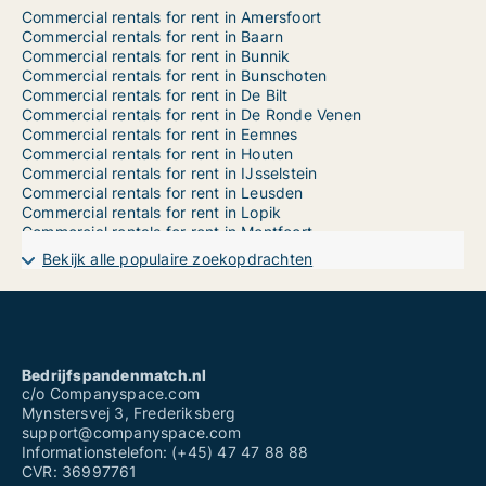
Commercial rentals for rent in Amersfoort
Commercial rentals for rent in Baarn
Commercial rentals for rent in Bunnik
Commercial rentals for rent in Bunschoten
Commercial rentals for rent in De Bilt
Commercial rentals for rent in De Ronde Venen
Commercial rentals for rent in Eemnes
Commercial rentals for rent in Houten
Commercial rentals for rent in IJsselstein
Commercial rentals for rent in Leusden
Commercial rentals for rent in Lopik
Commercial rentals for rent in Montfoort
Commercial rentals for rent in Nieuwegein
Bekijk alle populaire zoekopdrachten
Commercial rentals for rent in Oudewater
Commercial rentals for rent in Renswoude
Commercial rentals for rent in Rhenen
Commercial rentals for rent in Soest
Commercial rentals for rent in Stichtse Vecht
Commercial rentals for rent in Utrecht Binnenstad
Bedrijfspandenmatch.nl
Commercial rentals for rent in Utrecht Leidsche Rijn
c/o Companyspace.com
Commercial rentals for rent in Utrecht Noord-Oost
Mynstersvej 3, Frederiksberg
Commercial rentals for rent in Utrecht Noord-West
support@companyspace.com
Commercial rentals for rent in Utrecht Oost
Informationstelefon: (+45) 47 47 88 88
Commercial rentals for rent in Utrecht Overvecht
CVR: 36997761
Commercial rentals for rent in Utrecht Vleuten-De Meern