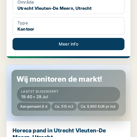
Område
Utrecht Vleuten-De Meern, Utrecht
Type
Kantoor
Meer info
Horeca pand in Utrecht Vleuten-De Meern, Utrecht
Wij monitoren de markt!
LAATST BIJGEWERKT
19:40 • 29 Jul
Aangemaakt 8 d
Ca. 515 m2
Ca. 6,950 EUR pr md
Horeca pand in Utrecht Vleuten-De