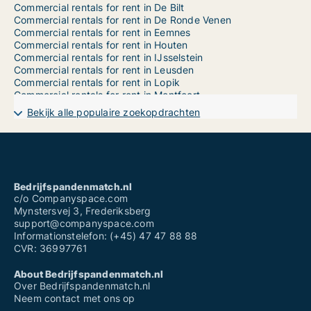
Commercial rentals for rent in De Bilt
Commercial rentals for rent in De Ronde Venen
Commercial rentals for rent in Eemnes
Commercial rentals for rent in Houten
Commercial rentals for rent in IJsselstein
Commercial rentals for rent in Leusden
Commercial rentals for rent in Lopik
Commercial rentals for rent in Montfoort
Commercial rentals for rent in Nieuwegein
Bekijk alle populaire zoekopdrachten
Commercial rentals for rent in Oudewater
Commercial rentals for rent in Renswoude
Commercial rentals for rent in Rhenen
Commercial rentals for rent in Soest
Commercial rentals for rent in Stichtse Vecht
Commercial rentals for rent in Utrecht Binnenstad
Bedrijfspandenmatch.nl
Commercial rentals for rent in Utrecht Leidsche Rijn
c/o Companyspace.com
Commercial rentals for rent in Utrecht Noord-Oost
Mynstersvej 3, Frederiksberg
Commercial rentals for rent in Utrecht Noord-West
support@companyspace.com
Commercial rentals for rent in Utrecht Oost
Informationstelefon: (+45) 47 47 88 88
Commercial rentals for rent in Utrecht Overvecht
CVR: 36997761
Commercial rentals for rent in Utrecht Vleuten-De Meern
Commercial rentals for rent in Utrecht West
About Bedrijfspandenmatch.nl
Commercial rentals for rent in Utrecht Zuid
Over Bedrijfspandenmatch.nl
Commercial rentals for rent in Utrecht Zuid-West
Neem contact met ons op
Commercial rentals for rent in Utrechtse Heuvelrug