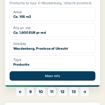
Productie te huur in Woudenberg, Utrecht-provincie
Areal
Ca. 105 m2
Pris pr. md.
Ca. 1,600 EUR pr md
Område
Woudenberg, Province of Utrecht
Type
Productie
Meer info
←
9
10
11
12
13
→