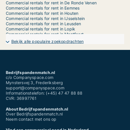
Commercial rentals for rent in De Ronde Venen
Commercial rentals for rent in Eemnes
Commercial rentals for rent in Houten
Commercial rentals for rent in IJsselstein
Commercial rentals for rent in Leusden
Commercial rentals for rent in Lopik
Commercial rentals for rent in Montfoort
Commercial rentals for rent in Nieuwegein
Bekijk alle populaire zoekopdrachten
Commercial rentals for rent in Oudewater
Commercial rentals for rent in Renswoude
Commercial rentals for rent in Rhenen
Commercial rentals for rent in Soest
Commercial rentals for rent in Stichtse Vecht
Commercial rentals for rent in Utrecht Binnenstad
Bedrijfspandenmatch.nl
Commercial rentals for rent in Utrecht Leidsche Rijn
c/o Companyspace.com
Commercial rentals for rent in Utrecht Noord-Oost
Mynstersvej 3, Frederiksberg
Commercial rentals for rent in Utrecht Noord-West
support@companyspace.com
Commercial rentals for rent in Utrecht Oost
Informationstelefon: (+45) 47 47 88 88
Commercial rentals for rent in Utrecht Overvecht
CVR: 36997761
Commercial rentals for rent in Utrecht Vleuten-De Meern
Commercial rentals for rent in Utrecht West
About Bedrijfspandenmatch.nl
Commercial rentals for rent in Utrecht Zuid
Over Bedrijfspandenmatch.nl
Commercial rentals for rent in Utrecht Zuid-West
Neem contact met ons op
Commercial rentals for rent in Utrechtse Heuvelrug
Commercial rentals for rent in Veenendaal
Vind een commercieel pand in Nederland