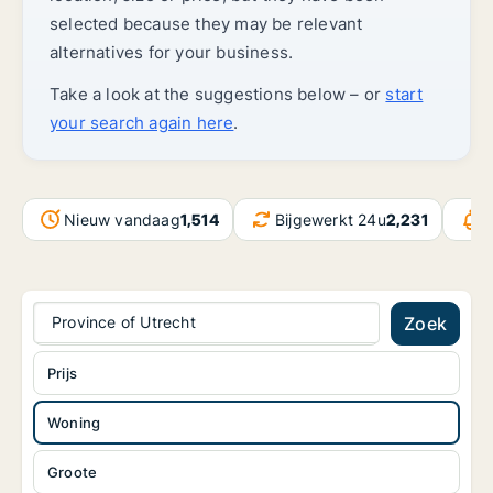
selected because they may be relevant
alternatives for your business.
Take a look at the suggestions below – or
start
your search again here
.
Nieuw vandaag
1,514
Bijgewerkt 24u
2,231
B
Province of Utrecht
Zoek
Prijs
Woning
Groote