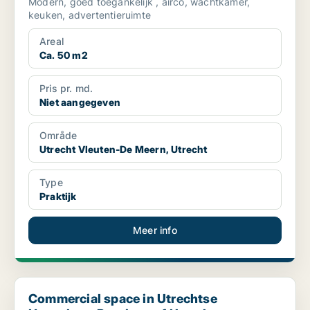
Modern, goed toegankelijk , airco, wachtkamer,
keuken, advertentieruimte
Areal
Ca. 50 m2
Pris pr. md.
Niet aangegeven
Område
Utrecht Vleuten-De Meern, Utrecht
Type
Praktijk
Meer info
Commercial space in Utrechtse Heuvelrug, Province of Utrecht
Commercial space in Utrechtse