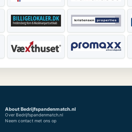
About Bedrijfspandenmatch.nl
Over Bedrijfspandenmatch.nl
Neem contact met ons op