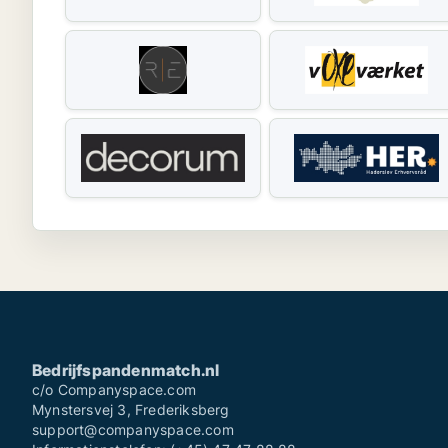
Bedrijfspandenmatch.nl
c/o Companyspace.com
Mynstersvej 3, Frederiksberg
support@companyspace.com