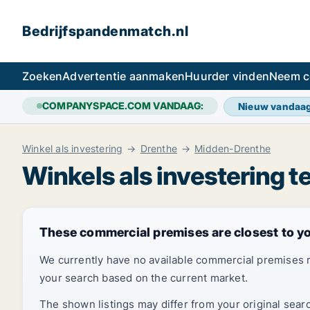
Bedrijfspandenmatch.nl
Zoeken
Advertentie aanmaken
Huurder vinden
Neem c
COMPANYSPACE.COM VANDAAG:
Nieuw vandaa
Winkel als investering
Drenthe
Midden-Drenthe
Winkels als investering 
These commercial premises are closest to y
We currently have no available commercial premises 
your search based on the current market.
The shown listings may differ from your original sear