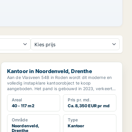
Kies prijs
Kantoor in Noordenveld, Drenthe
Kantoor in Noordenveld, Drenthe
Aan de Vlasveen 54B in Roden wordt dit moderne en
volledig instapklare kantoorobject te koop
aangeboden. Het pand is gebouwd in 2023, verkeert
in uitsteke...
Areal
Pris pr. md.
40 - 117 m2
Ca. 8,350 EUR pr md
Område
Type
Noordenveld,
Kantoor
Drenthe