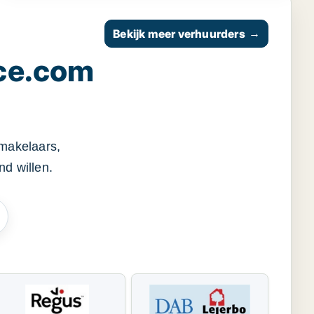
Bekijk meer verhuurders
→
ce.com
smakelaars,
d willen.