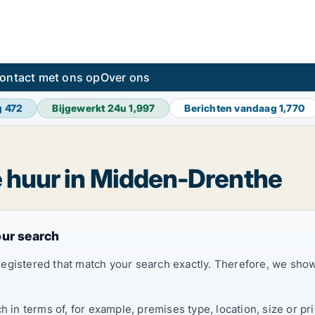
ontact met ons op
Over ons
g
472
Bijgewerkt 24u
1,997
Berichten vandaag
1,770
te huur in Midden-Drenthe
our search
registered that match your search exactly. Therefore, we sh
ch in terms of, for example, premises type, location, size or 