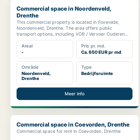
Commercial space in Noordenveld, Drenthe
Commercial space in Noordenveld,
Drenthe
This commercial property is located in Foxwolde,
Noordenveld, Drenthe. The area offers public
transport options, including VOR / Vervoer Ouderen
Noordenveld ...
Areal
Pris pr. md.
-
Ca. 650 EUR pr md
Område
Type
Noordenveld,
Bedrijfsruimte
Drenthe
Meer info
Commercial space in Coevorden, Drenthe
Commercial space in Coevorden, Drenthe
Commercial space for rent in Coevorden, Drenthe