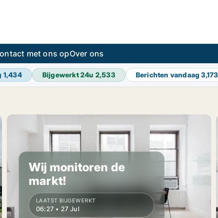
ontact met ons op
Over ons
g
1,434
Bijgewerkt 24u
2,533
Berichten vandaag
3,17
Wij monitoren de
markt!
LAATST BIJGEWERKT
06:27 • 27 Jul