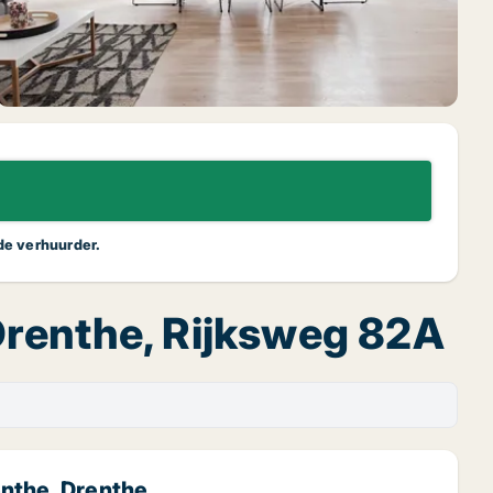
 de verhuurder.
Drenthe, Rijksweg 82A
enthe, Drenthe