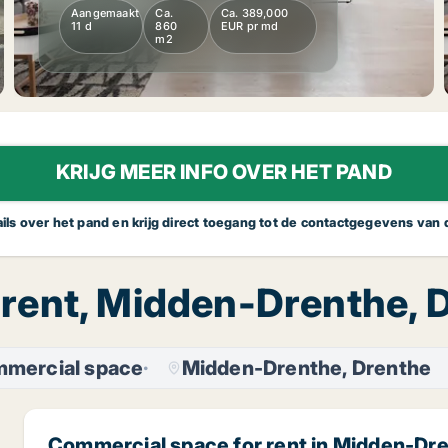
Aangemaakt
Ca.
Ca. 389,000
11 d
860
EUR pr md
m2
KRIJG MEER INFO OVER HET PAND
tails over het pand en krijg direct toegang tot de contactgegevens van
 rent, Midden-Drenthe, 
mercial space
Midden-Drenthe, Drenthe
Commercial space for rent in Midden-Dr