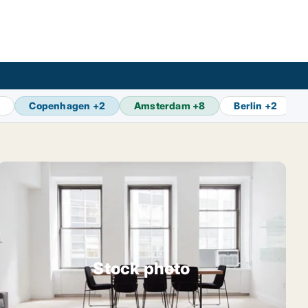
3
Copenhagen
+
2
Amsterdam
+
8
Berlin
+
2
Stock photo