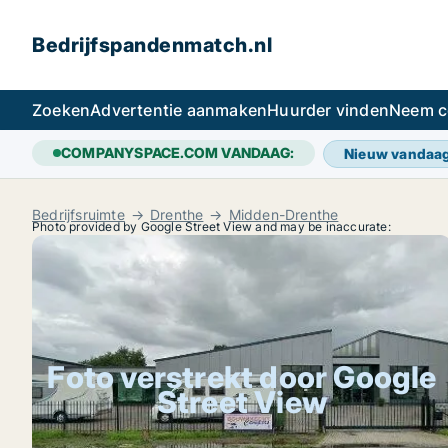
Bedrijfspandenmatch.nl
Zoeken
Advertentie aanmaken
Huurder vinden
Neem c
COMPANYSPACE.COM VANDAAG:
Nieuw vandaa
Bedrijfsruimte
Drenthe
Midden-Drenthe
Photo provided by Google Street View and may be inaccurate:
Foto verstrekt door Google
Street View