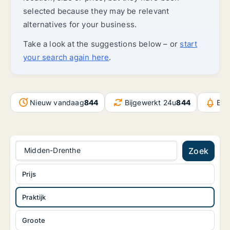
selected because they may be relevant
alternatives for your business.
Take a look at the suggestions below – or
start
your search again here
.
Nieuw vandaag
844
Bijgewerkt 24u
844
Ber
Midden-Drenthe
Zoek
Prijs
Praktijk
Groote