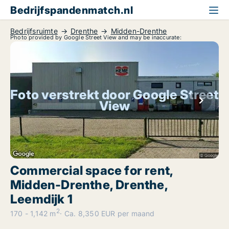
Bedrijfspandenmatch.nl
Bedrijfsruimte
Drenthe
Midden-Drenthe
Photo provided by Google Street View and may be inaccurate:
Foto verstrekt door Google Street
View
Commercial space for rent,
Midden-Drenthe, Drenthe,
Leemdijk 1
2
170 - 1,142 m
Ca. 8,350 EUR per maand