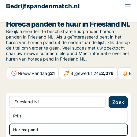
Bedrijfspandenmatch.nl
Horeca pand
Friesland NL
Horeca panden te huur in Friesland NL
Bekijk hieronder de beschikbare huurpanden horeca
panden in Friesland NL. Als u geïnteresseerd bent in het
huren van horeca pand uit de onderstaande lijst, klik dan op
de titel om verder te gaan. Veel succes met uw zoektocht
naar uw nieuwe commerciële pand!Meer informatie over het
huren van horeca pand in Friesland NL.
Nieuw vandaag
21
Bijgewerkt 24u
2,276
Ber
Friesland NL
Zoek
Prijs
Horeca pand