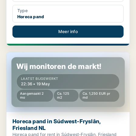
Type
Horeca pand
Meer info
Horeca pand in Súdwest-Fryslân, Friesland NL
Wij monitoren de markt!
LAATST BIJGEWERKT
22:36 • 19 May
Aangemaakt 2
Ca. 125
Ca. 1,250 EUR pr
mo
m2
md
Horeca pand in Súdwest-Fryslân,
Friesland NL
Horeca pand for rent in Súdwest-Fryslân, Friesland