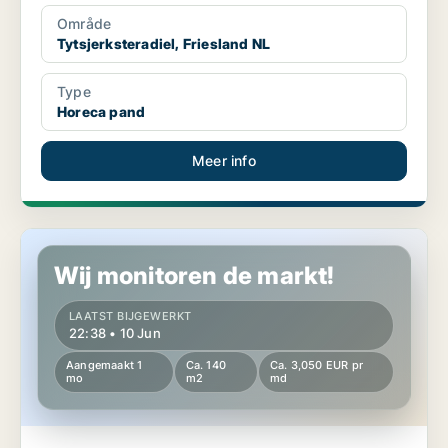
Område
Tytsjerksteradiel, Friesland NL
Type
Horeca pand
Meer info
Horeca pand in Leeuwarden, Friesland NL
Wij monitoren de markt!
LAATST BIJGEWERKT
22:38 • 10 Jun
Aangemaakt 1
Ca. 140
Ca. 3,050 EUR pr
mo
m2
md