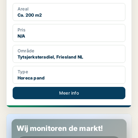
Areal
Ca. 200 m2
Pris
N/A
Område
Tytsjerksteradiel, Friesland NL
Type
Horeca pand
Meer info
Horeca pand in Leeuwarden, Friesland NL
Wij monitoren de markt!