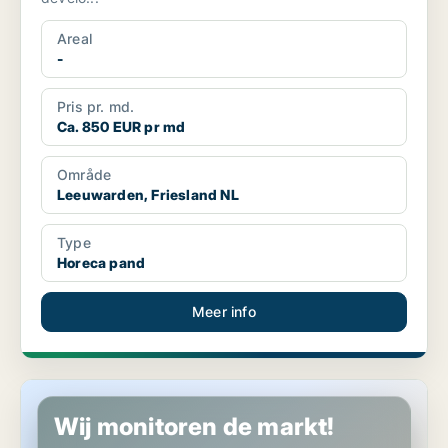
Areal
-
Pris pr. md.
Ca. 850 EUR pr md
Område
Leeuwarden, Friesland NL
Type
Horeca pand
Meer info
Horeca pand in Opsterland, Friesland NL
Wij monitoren de markt!