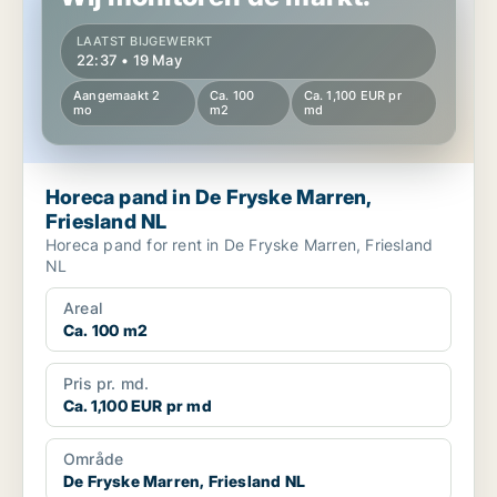
LAATST BIJGEWERKT
22:37 • 19 May
Aangemaakt 2
Ca. 100
Ca. 1,100 EUR pr
mo
m2
md
Horeca pand in De Fryske Marren,
Friesland NL
Horeca pand for rent in De Fryske Marren, Friesland
NL
Areal
Ca. 100 m2
Pris pr. md.
Ca. 1,100 EUR pr md
Område
De Fryske Marren, Friesland NL