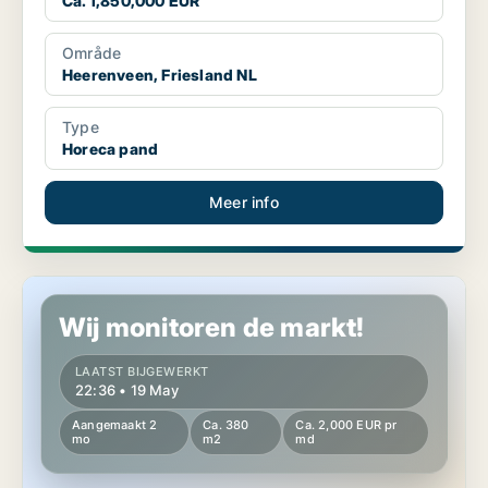
Ca. 1,850,000 EUR
Område
Heerenveen, Friesland NL
Type
Horeca pand
Meer info
Horeca pand in Leeuwarderadeel, Friesland NL
Wij monitoren de markt!
LAATST BIJGEWERKT
22:36 • 19 May
Aangemaakt 2
Ca. 380
Ca. 2,000 EUR pr
mo
m2
md