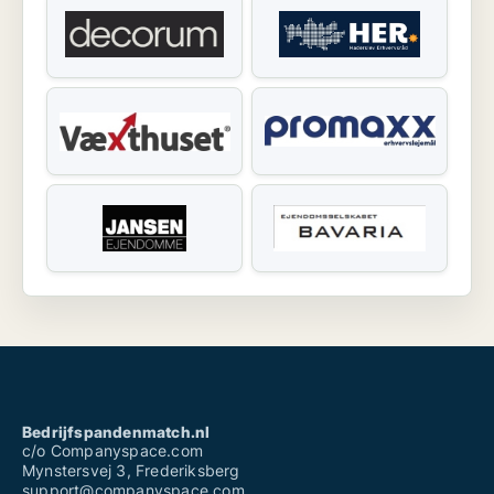
Bedrijfspandenmatch.nl
c/o Companyspace.com
Mynstersvej 3, Frederiksberg
support@companyspace.com