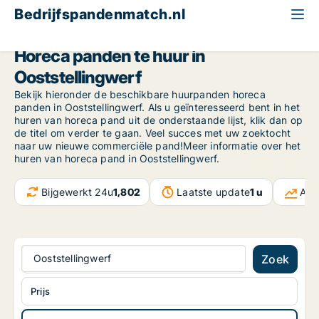
Bedrijfspandenmatch.nl
Horeca pand
Friesland NL
Ooststellingwerf
Horeca panden te huur in
Ooststellingwerf
Bekijk hieronder de beschikbare huurpanden horeca
panden in Ooststellingwerf. Als u geïnteresseerd bent in het
huren van horeca pand uit de onderstaande lijst, klik dan op
de titel om verder te gaan. Veel succes met uw zoektocht
naar uw nieuwe commerciële pand!Meer informatie over het
huren van horeca pand in Ooststellingwerf.
Bijgewerkt 24u
1,802
Laatste update
1 u
Act
Ooststellingwerf
Zoek
Prijs