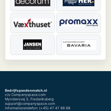
Bedrijfspandenmatch.nl
c/o Companyspace.com
Mynstersvej 3, Frederiksberg
support@companyspace.com
Informationstelefon: (+45) 47 47 88 88