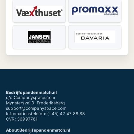
Bedrijfspandenmatch.nl
c/o Companyspace.com
Mynstersvej 3, Frederiksberg
support@companyspace.com
Informationstelefon: (+45) 47 47 88 88
CVR: 36997761
About Bedrijfspandenmatch.nl