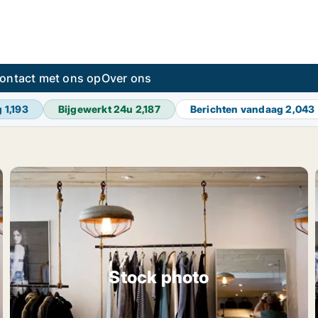
ontact met ons op
Over ons
g
1,193
Bijgewerkt 24u
2,187
Berichten vandaag
2,043
Stock photo