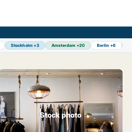
Stockholm
+
3
Amsterdam
+
20
Berlin
+
6
B
Stock photo