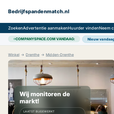
Bedrijfspandenmatch.nl
Zoeken
Advertentie aanmaken
Huurder vinden
Neem c
COMPANYSPACE.COM VANDAAG:
Nieuw vandaa
Winkel
Drenthe
Midden-Drenthe
Wij monitoren de
markt!
LAATST BIJGEWERKT