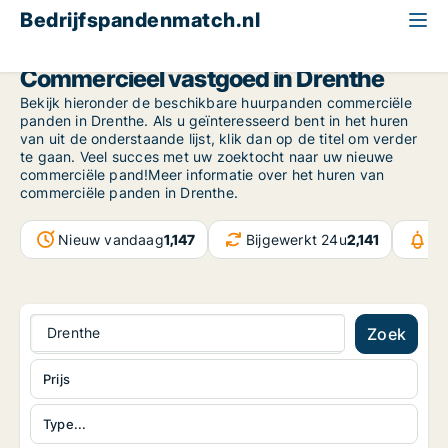
Bedrijfspandenmatch.nl
Drenthe
Commercieel vastgoed in Drenthe
Bekijk hieronder de beschikbare huurpanden commerciële
panden in Drenthe. Als u geïnteresseerd bent in het huren
van uit de onderstaande lijst, klik dan op de titel om verder
te gaan. Veel succes met uw zoektocht naar uw nieuwe
commerciële pand!Meer informatie over het huren van
commerciële panden in Drenthe.
Nieuw vandaag
1,147
Bijgewerkt 24u
2,141
Be
Drenthe
Zoek
Prijs
Type...