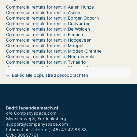
Commercial rentals for rent in Aa en Hunze
Commercial rentals for rent in Assen
Commercial rentals for rent in Borger-Odoorn
Commercial rentals for rent in Coevorden
Commercial rentals for rent in De Wolden
Commercial rentals for rent in Emmen
Commercial rentals for rent in Hoogeveen
Commercial rentals for rent in Meppel
Commercial rentals for rent in Midden-Drenthe
Commercial rentals for rent in Noordenveld
Commercial rentals for rent in Tynaarlo
Commercial rentals for rent in Westerveld
Commercial property for sale for sale in Aa en Hunze
Bekijk alle populaire zoekopdrachten
Commercial property for sale for sale in Assen
Commercial property for sale for sale in Borger-Odoorn
Commercial property for sale for sale in Coevorden
Commercial property for sale for sale in De Wolden
Commercial property for sale for sale in Emmen
Commercial property for sale for sale in Hoogeveen
Bedrijfspandenmatch.nl
Commercial property for sale for sale in Meppel
c/o Companyspace.com
Commercial property for sale for sale in Midden-Drenthe
Mynstersvej 3, Frederiksberg
Commercial property for sale for sale in Noordenveld
support@companyspace.com
Commercial property for sale for sale in Tynaarlo
Informationstelefon: (+45) 47 47 88 88
Commercial property for sale for sale in Westerveld
CVR: 36997761