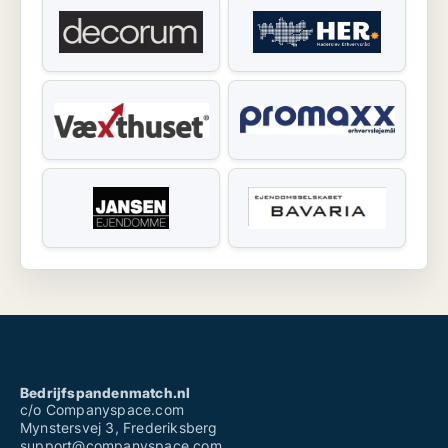
Bedrijfspandenmatch.nl
c/o Companyspace.com
Mynstersvej 3, Frederiksberg
support@companyspace.com