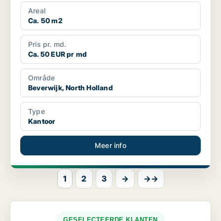
Central...
Areal
Ca. 50 m2
Pris pr. md.
Ca. 50 EUR pr md
Område
Beverwijk, North Holland
Type
Kantoor
Meer info
1
2
3
→
→→
GESELECTEERDE KLANTEN