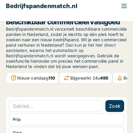
Bedrijfspandenmatch.nl
Beschikbaar commercieel vastgoed
Bedrijfspandenmatch.nl verzamelt beschikbare commerciële
panden in Nederland, zodat je slechts op één plek hoeft te
zoeken naar een nieuw bedrijfspand. Wil je een commercieel
pand verhuren in Nederland?
Dan kun je het hier direct
aanbieden, waarna het automatisch op
Bedrijfspandenmatch.nl wordt weergegeven
. Gebruik de
zoekfunctie hieronder om precies het commerciële pand in
Nederland te vinden dat bij jouw wensen past.
Nieuw vandaag
110
Bijgewerkt 24u
495
Beri
Zoek
Prijs
Type...