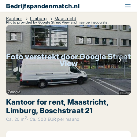
Bedrijfspandenmatch.nl
Kantoor
Limburg
Maastricht
Photo provided by Google Street View and may be inaccurate:
Foto verstrekt door Google Street
View
Kantoor for rent, Maastricht,
Limburg, Boschstraat 21
2
Ca. 20 m
Ca. 500 EUR per maand