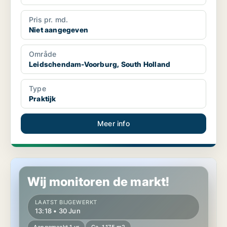
Pris pr. md.
Niet aangegeven
Område
Leidschendam-Voorburg, South Holland
Type
Praktijk
Meer info
Winkel in The Hague Centrum, The Hague
Wij monitoren de markt!
LAATST BIJGEWERKT
13:18 • 30 Jun