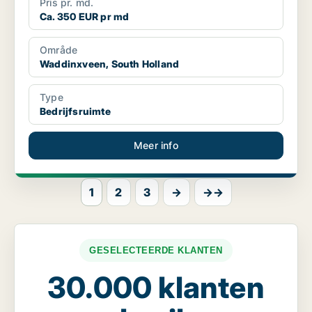
Pris pr. md.
Ca. 350 EUR pr md
Område
Waddinxveen, South Holland
Type
Bedrijfsruimte
Meer info
1
2
3
→
→→
GESELECTEERDE KLANTEN
30.000 klanten