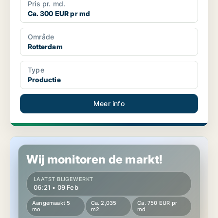
Pris pr. md.
Ca. 300 EUR pr md
Område
Rotterdam
Type
Productie
Meer info
Productie in Rotterdam
Wij monitoren de markt!
LAATST BIJGEWERKT
06:21 • 09 Feb
Aangemaakt 5
Ca. 2,035
Ca. 750 EUR pr
mo
m2
md