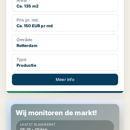
Areal
Ca. 135 m2
Pris pr. md.
Ca. 150 EUR pr md
Område
Rotterdam
Type
Productie
Meer info
Industrieel vastgoed in Rotterdam
Wij monitoren de markt!
LAATST BIJGEWERKT
06:26 • 09 Feb