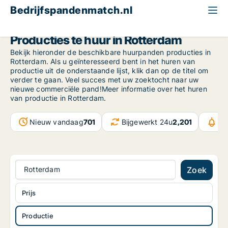
Bedrijfspandenmatch.nl
Productie
South Holland
Rotterdam
Producties te huur in Rotterdam
Bekijk hieronder de beschikbare huurpanden producties in
Rotterdam. Als u geïnteresseerd bent in het huren van
productie uit de onderstaande lijst, klik dan op de titel om
verder te gaan. Veel succes met uw zoektocht naar uw
nieuwe commerciële pand!Meer informatie over het huren
van productie in Rotterdam.
Nieuw vandaag
701
Bijgewerkt 24u
2,201
Be
Rotterdam
Zoek
Prijs
Productie