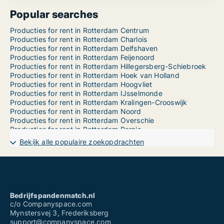
Popular searches
Producties for rent in Rotterdam Centrum
Producties for rent in Rotterdam Charlois
Producties for rent in Rotterdam Delfshaven
Producties for rent in Rotterdam Feijenoord
Producties for rent in Rotterdam Hillegersberg-Schiebroek
Producties for rent in Rotterdam Hoek van Holland
Producties for rent in Rotterdam Hoogvliet
Producties for rent in Rotterdam IJsselmonde
Producties for rent in Rotterdam Kralingen-Crooswijk
Producties for rent in Rotterdam Noord
Producties for rent in Rotterdam Overschie
Producties for rent in Rotterdam Pernis
Producties for rent in Rotterdam Prins Alexander
Bekijk alle populaire zoekopdrachten
Producties for rent in Rotterdam Rozenburg
Producties for rent in Rotterdam s-Gravenland
Producties for sale in Rotterdam Centrum
Producties for sale in Rotterdam Charlois
Producties for sale in Rotterdam Delfshaven
Producties for sale in Rotterdam Feijenoord
Bedrijfspandenmatch.nl
Producties for sale in Rotterdam Hillegersberg-Schiebroek
c/o Companyspace.com
Producties for sale in Rotterdam Hoek van Holland
Mynstersvej 3, Frederiksberg
Producties for sale in Rotterdam Hoogvliet
support@companyspace.com