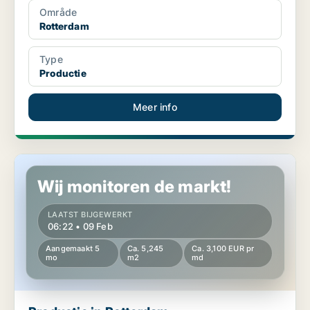
Område
Rotterdam
Type
Productie
Meer info
Productie in Rotterdam
Wij monitoren de markt!
LAATST BIJGEWERKT
06:22 • 09 Feb
Aangemaakt 5
Ca. 5,245
Ca. 3,100 EUR pr
mo
m2
md