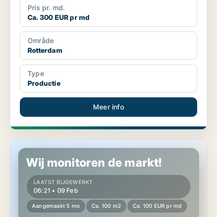
Pris pr. md.
Ca. 300 EUR pr md
Område
Rotterdam
Type
Productie
Meer info
Productie in Rotterdam
Wij monitoren de markt!
LAATST BIJGEWERKT
06:21 • 09 Feb
Aangemaakt 5 mo
Ca. 100 m2
Ca. 100 EUR pr md