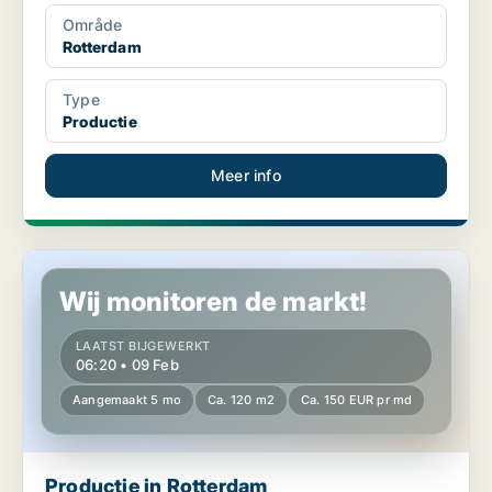
Område
Rotterdam
Type
Productie
Meer info
Productie in Rotterdam
Wij monitoren de markt!
LAATST BIJGEWERKT
06:20 • 09 Feb
Aangemaakt 5 mo
Ca. 120 m2
Ca. 150 EUR pr md
Productie in Rotterdam