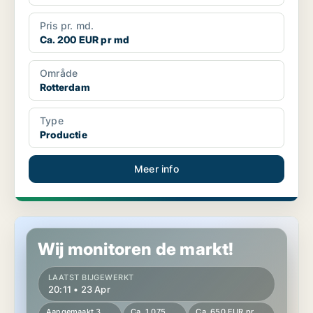
Pris pr. md.
Ca. 200 EUR pr md
Område
Rotterdam
Type
Productie
Meer info
Productie in Rotterdam
Wij monitoren de markt!
LAATST BIJGEWERKT
20:11 • 23 Apr
Aangemaakt 3
Ca. 1,075
Ca. 650 EUR pr