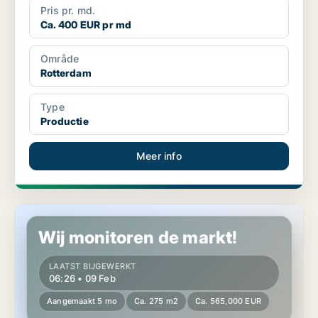
Pris pr. md.
Ca. 400 EUR pr md
Område
Rotterdam
Type
Productie
Meer info
Industrieel vastgoed in Rotterdam
Wij monitoren de markt!
LAATST BIJGEWERKT
06:26 • 09 Feb
Aangemaakt 5 mo
Ca. 275 m2
Ca. 565,000 EUR