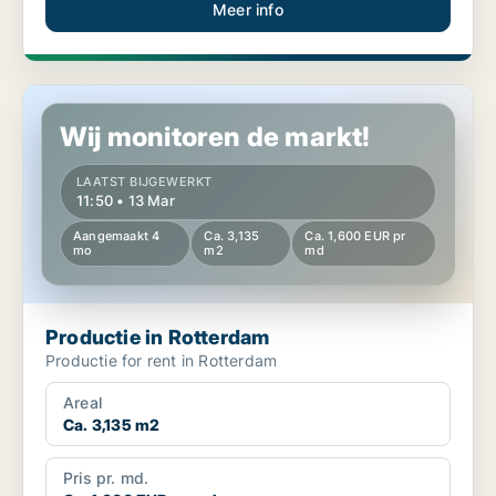
Meer info
Productie in Rotterdam
Wij monitoren de markt!
LAATST BIJGEWERKT
11:50 • 13 Mar
Aangemaakt 4
Ca. 3,135
Ca. 1,600 EUR pr
mo
m2
md
Productie in Rotterdam
Productie for rent in Rotterdam
Areal
Ca. 3,135 m2
Pris pr. md.