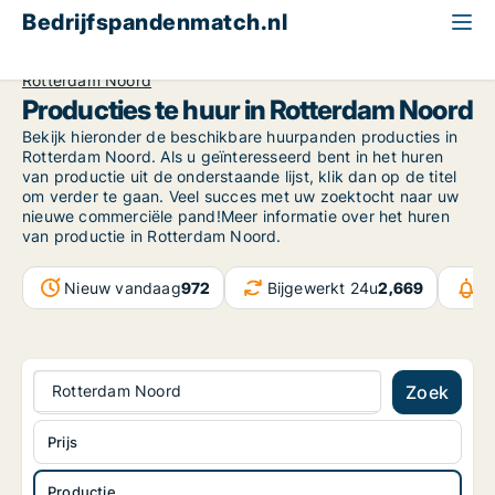
Bedrijfspandenmatch.nl
Productie
South Holland
Rotterdam
Rotterdam Noord
Producties te huur in Rotterdam Noord
Bekijk hieronder de beschikbare huurpanden producties in
Rotterdam Noord. Als u geïnteresseerd bent in het huren
van productie uit de onderstaande lijst, klik dan op de titel
om verder te gaan. Veel succes met uw zoektocht naar uw
nieuwe commerciële pand!Meer informatie over het huren
van productie in Rotterdam Noord.
Nieuw vandaag
972
Bijgewerkt 24u
2,669
B
Rotterdam Noord
Zoek
Prijs
Productie