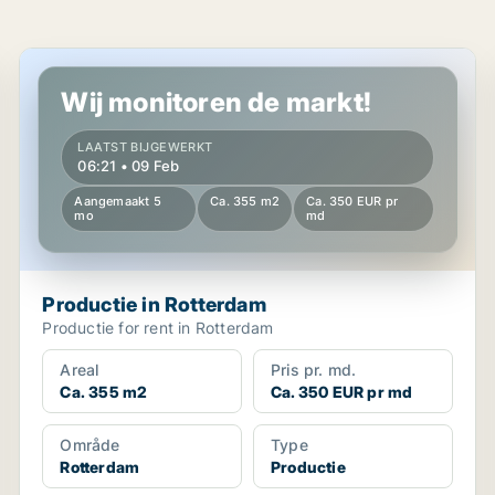
Productie in Rotterdam
Wij monitoren de markt!
LAATST BIJGEWERKT
06:21 • 09 Feb
Aangemaakt 5
Ca. 355 m2
Ca. 350 EUR pr
mo
md
Productie in Rotterdam
Productie for rent in Rotterdam
Areal
Pris pr. md.
Ca. 355 m2
Ca. 350 EUR pr md
Område
Type
Rotterdam
Productie