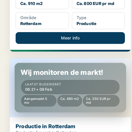
Ca. 910 m2
Ca. 800 EUR pr md
Område
Type
Rotterdam
Productie
Meer info
Productie in Rotterdam
Wij monitoren de markt!
LAATST BIJGEWERKT
06:21 • 09 Feb
Aangemaakt 5
Ca. 490 m2
Ca. 250 EUR pr
mo
md
Productie in Rotterdam