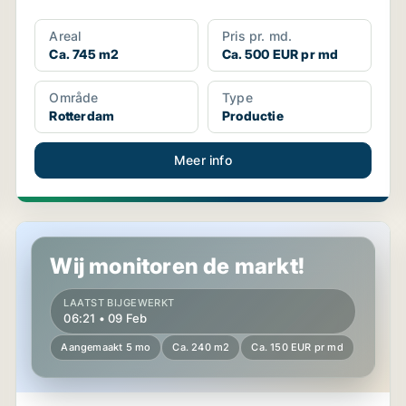
Areal
Pris pr. md.
Ca. 745 m2
Ca. 500 EUR pr md
Område
Type
Rotterdam
Productie
Meer info
Productie in Rotterdam
Wij monitoren de markt!
LAATST BIJGEWERKT
06:21 • 09 Feb
Aangemaakt 5 mo
Ca. 240 m2
Ca. 150 EUR pr md