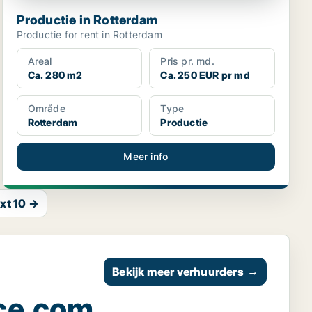
Productie in Rotterdam
Productie for rent in Rotterdam
Areal
Pris pr. md.
Ca. 280 m2
Ca. 250 EUR pr md
Område
Type
Rotterdam
Productie
Meer info
xt 10 →
Bekijk meer verhuurders
→
ce.com