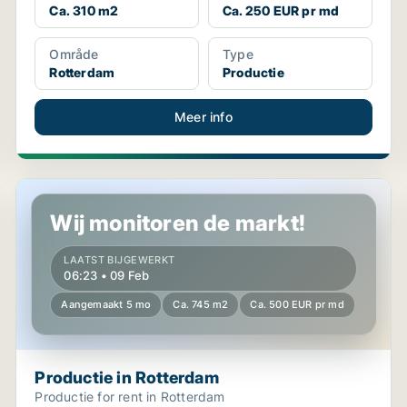
Ca. 310 m2
Ca. 250 EUR pr md
Område
Type
Rotterdam
Productie
Meer info
Productie in Rotterdam
Wij monitoren de markt!
LAATST BIJGEWERKT
06:23 • 09 Feb
Aangemaakt 5 mo
Ca. 745 m2
Ca. 500 EUR pr md
Productie in Rotterdam
Productie for rent in Rotterdam