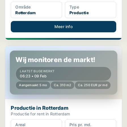
Område
Type
Rotterdam
Productie
Meer info
Productie in Rotterdam
Wij monitoren de markt!
LAATST BIJGEWERKT
06:23 • 09 Feb
Aangemaakt 5 mo
Ca. 310 m2
Ca. 250 EUR pr md
Productie in Rotterdam
Productie for rent in Rotterdam
Areal
Pris pr. md.