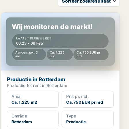
Sorteer zoekresultaat
Productie in Rotterdam
Wij monitoren de markt!
LAATST BIJGEWERKT
06:23 • 09 Feb
Aangemaakt 5
Ca. 1,225
Ca. 750 EUR pr
mo
m2
md
Productie in Rotterdam
Productie for rent in Rotterdam
Areal
Pris pr. md.
Ca. 1,225 m2
Ca. 750 EUR pr md
Område
Type
Rotterdam
Productie