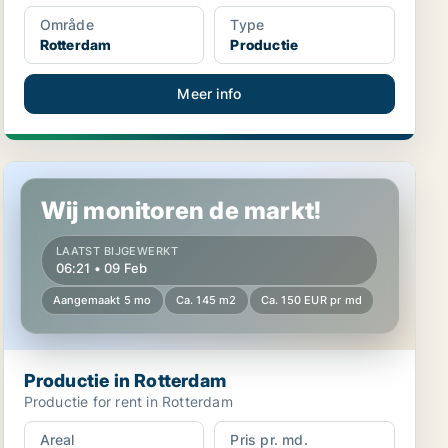
Område
Type
Rotterdam
Productie
Meer info
Productie in Rotterdam
Wij monitoren de markt!
LAATST BIJGEWERKT
06:21 • 09 Feb
Aangemaakt 5 mo
Ca. 145 m2
Ca. 150 EUR pr md
Productie in Rotterdam
Productie for rent in Rotterdam
Areal
Pris pr. md.