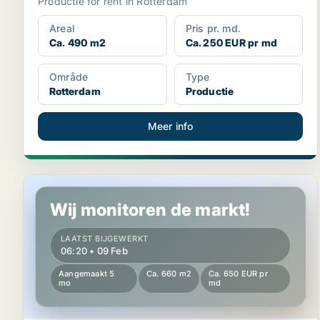
Productie for rent in Rotterdam
Areal
Pris pr. md.
Ca. 490 m2
Ca. 250 EUR pr md
Område
Type
Rotterdam
Productie
Meer info
Productie in Rotterdam
Wij monitoren de markt!
LAATST BIJGEWERKT
06:20 • 09 Feb
Aangemaakt 5
Ca. 660 m2
Ca. 650 EUR pr
mo
md