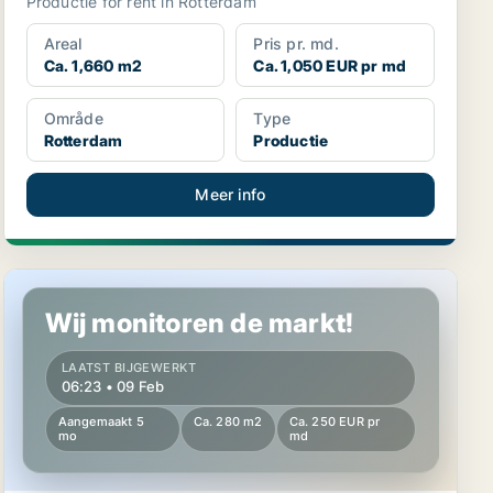
Productie for rent in Rotterdam
Areal
Pris pr. md.
Ca. 1,660 m2
Ca. 1,050 EUR pr md
Område
Type
Rotterdam
Productie
Meer info
Productie in Rotterdam
Wij monitoren de markt!
LAATST BIJGEWERKT
06:23 • 09 Feb
Aangemaakt 5
Ca. 280 m2
Ca. 250 EUR pr
mo
md