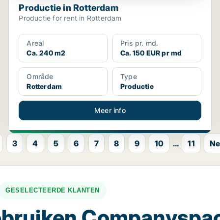
Productie in Rotterdam
Productie for rent in Rotterdam
Areal
Pris pr. md.
Ca. 240 m2
Ca. 150 EUR pr md
Område
Type
Rotterdam
Productie
Meer info
3
4
5
6
7
8
9
10
...
11
Ne
GESELECTEERDE KLANTEN
gebruiken Companyspa