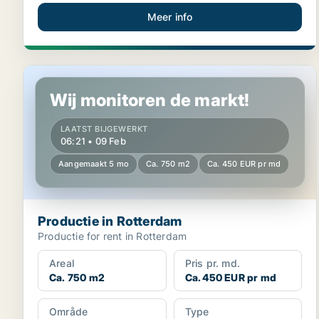
Meer info
Productie in Rotterdam
Wij monitoren de markt!
LAATST BIJGEWERKT
06:21 • 09 Feb
Aangemaakt 5 mo
Ca. 750 m2
Ca. 450 EUR pr md
Productie in Rotterdam
Productie for rent in Rotterdam
Areal
Pris pr. md.
Ca. 750 m2
Ca. 450 EUR pr md
Område
Type