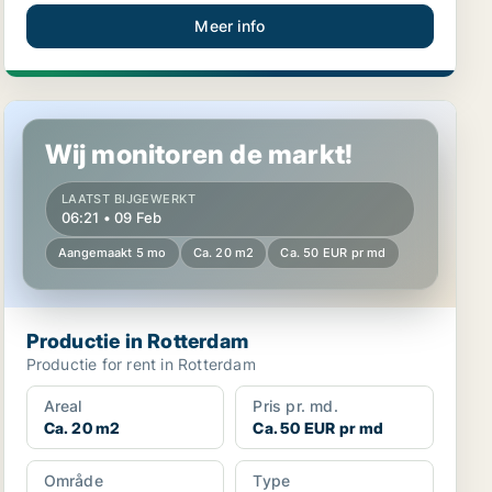
Meer info
Productie in Rotterdam
Wij monitoren de markt!
LAATST BIJGEWERKT
06:21 • 09 Feb
Aangemaakt 5 mo
Ca. 20 m2
Ca. 50 EUR pr md
Productie in Rotterdam
Productie for rent in Rotterdam
Areal
Pris pr. md.
Ca. 20 m2
Ca. 50 EUR pr md
Område
Type