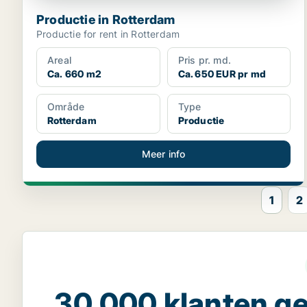
Productie in Rotterdam
Productie for rent in Rotterdam
Areal
Pris pr. md.
Ca. 660 m2
Ca. 650 EUR pr md
Område
Type
Rotterdam
Productie
Meer info
1
2
30.000 klanten 