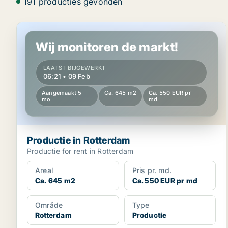
191 producties gevonden
Productie in Rotterdam
Wij monitoren de markt!
LAATST BIJGEWERKT
06:21 • 09 Feb
Aangemaakt 5
Ca. 645 m2
Ca. 550 EUR pr
mo
md
Productie in Rotterdam
Productie for rent in Rotterdam
Areal
Pris pr. md.
Ca. 645 m2
Ca. 550 EUR pr md
Område
Type
Rotterdam
Productie