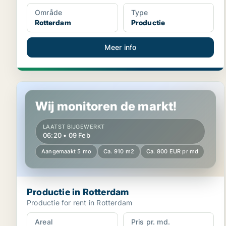
Område
Type
Rotterdam
Productie
Meer info
Productie in Rotterdam
Wij monitoren de markt!
LAATST BIJGEWERKT
06:20 • 09 Feb
Aangemaakt 5 mo
Ca. 910 m2
Ca. 800 EUR pr md
Productie in Rotterdam
Productie for rent in Rotterdam
Areal
Pris pr. md.