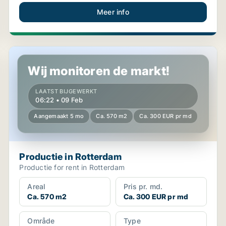
Meer info
Productie in Rotterdam
Wij monitoren de markt!
LAATST BIJGEWERKT
06:22 • 09 Feb
Aangemaakt 5 mo
Ca. 570 m2
Ca. 300 EUR pr md
Productie in Rotterdam
Productie for rent in Rotterdam
Areal
Pris pr. md.
Ca. 570 m2
Ca. 300 EUR pr md
Område
Type