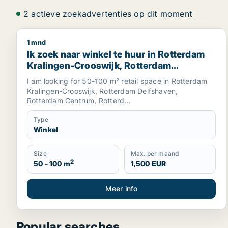
2 actieve zoekadvertenties op dit moment
1 mnd
Ik zoek naar winkel te huur in Rotterdam Kraling
Ik zoek naar winkel te huur in Rotterdam
Kralingen-Crooswijk, Rotterdam
Delfshaven of Rotterdam Centrumen
I am looking for 50-100 m² retail space in Rotterdam
meer, The Netherlands
Kralingen-Crooswijk, Rotterdam Delfshaven,
Rotterdam Centrum, Rotterd...
Type
Winkel
Size
Max. per maand
2
50 - 100 m
1,500 EUR
Meer info
Popular searches