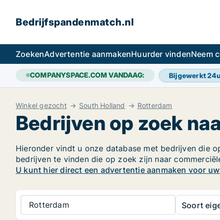
Bedrijfspandenmatch.nl
Zoeken
Advertentie aanmaken
Huurder vinden
Neem c
COMPANYSPACE.COM VANDAAG:
Bijgewerkt 24
Winkel gezocht
South Holland
Rotterdam
Bedrijven op zoek na
Hieronder vindt u onze database met bedrijven die op
bedrijven te vinden die op zoek zijn naar commercië
U kunt hier direct een advertentie aanmaken voor u
Rotterdam
Soort ei