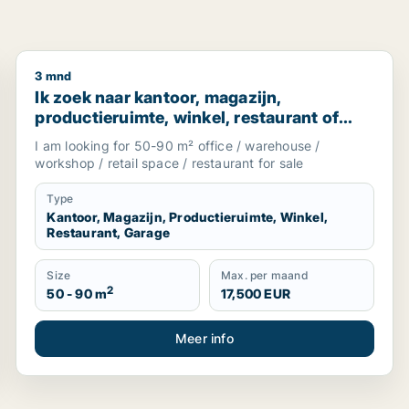
3 mnd
en-Crooswijk, Rotterdam Delfshaven of Rotterdam Centrum
Ik zoek naar kantoor, magazijn, productieruimte, win
Ik zoek naar kantoor, magazijn,
productieruimte, winkel, restaurant of
garage te koop in South Holland, The
I am looking for 50-90 m² office / warehouse /
Netherlands
workshop / retail space / restaurant for sale
Type
Kantoor, Magazijn, Productieruimte, Winkel,
Restaurant, Garage
Size
Max. per maand
2
50 - 90 m
17,500 EUR
Meer info