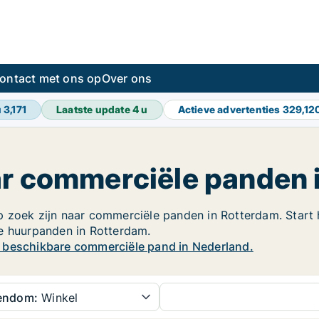
ontact met ons op
Over ons
u
3,171
Laatste update
4 u
Actieve advertenties
329,12
ar commerciële panden 
 zoek zijn naar commerciële panden in Rotterdam. Start h
le huurpanden in Rotterdam.
w beschikbare commerciële pand in Nederland.
gendom:
Winkel