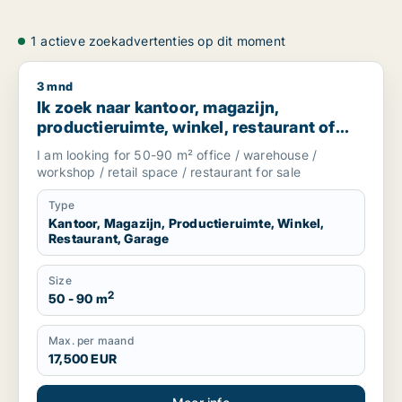
1 actieve zoekadvertenties op dit moment
3 mnd
Ik zoek naar kantoor, magazijn, productieruimte, winkel, re
Ik zoek naar kantoor, magazijn,
productieruimte, winkel, restaurant of
garage te koop in South Holland, The
I am looking for 50-90 m² office / warehouse /
Netherlands
workshop / retail space / restaurant for sale
Type
Kantoor, Magazijn, Productieruimte, Winkel,
Restaurant, Garage
Size
2
50 - 90 m
Max. per maand
17,500 EUR