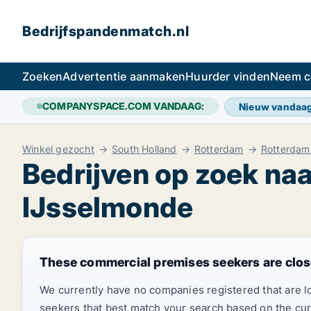
Bedrijfspandenmatch.nl
Zoeken
Advertentie aanmaken
Huurder vinden
Neem c
COMPANYSPACE.COM VANDAAG:
Nieuw vandaa
Winkel gezocht
South Holland
Rotterdam
Rotterdam
Bedrijven op zoek na
IJsselmonde
These commercial premises seekers are clos
We currently have no companies registered that are 
seekers that best match your search based on the cur