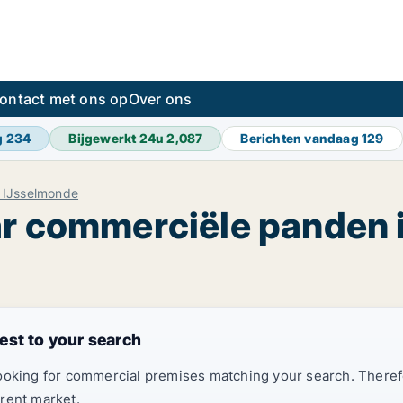
ontact met ons op
Over ons
g
234
Bijgewerkt 24u
2,087
Berichten vandaag
129
 IJsselmonde
ar commerciële panden 
est to your search
looking for commercial premises matching your search. Ther
rent market.