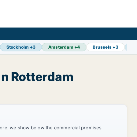
Stockholm
+
3
Amsterdam
+
4
Brussels
+
3
Vi
in Rotterdam
efore, we show below the commercial premises