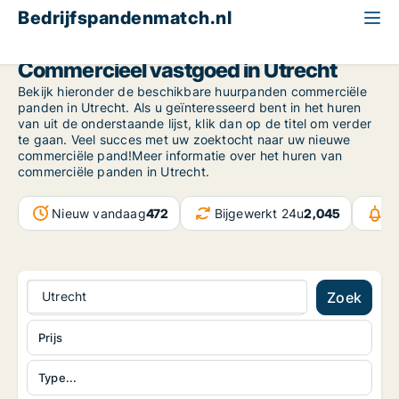
Bedrijfspandenmatch.nl
Province of Utrecht
Utrecht
Commercieel vastgoed in Utrecht
Bekijk hieronder de beschikbare huurpanden commerciële
panden in Utrecht. Als u geïnteresseerd bent in het huren
van uit de onderstaande lijst, klik dan op de titel om verder
te gaan. Veel succes met uw zoektocht naar uw nieuwe
commerciële pand!Meer informatie over het huren van
commerciële panden in Utrecht.
Nieuw vandaag
472
Bijgewerkt 24u
2,045
B
Utrecht
Zoek
Prijs
Type...