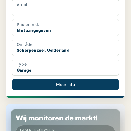
Areal
-
Pris pr. md.
Niet aangegeven
Område
Scherpenzeel, Gelderland
Type
Garage
Meer info
Kantoor in Scherpenzeel, Gelderland
Wij monitoren de markt!
LAATST BIJGEWERKT