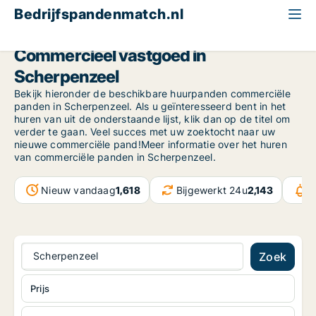
Bedrijfspandenmatch.nl
Gelderland
Scherpenzeel
Commercieel vastgoed in
Scherpenzeel
Bekijk hieronder de beschikbare huurpanden commerciële
panden in Scherpenzeel. Als u geïnteresseerd bent in het
huren van uit de onderstaande lijst, klik dan op de titel om
verder te gaan. Veel succes met uw zoektocht naar uw
nieuwe commerciële pand!Meer informatie over het huren
van commerciële panden in Scherpenzeel.
Nieuw vandaag
1,618
Bijgewerkt 24u
2,143
B
Scherpenzeel
Zoek
Prijs