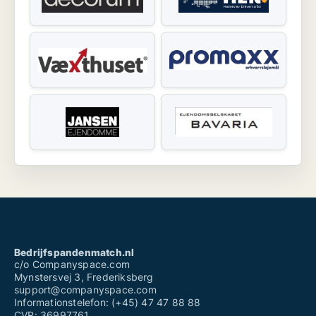
Bedrijfspandenmatch.nl
c/o Companyspace.com
Mynstersvej 3, Frederiksberg
support@companyspace.com
Informationstelefon: (+45) 47 47 88 88
CVR: 36997761