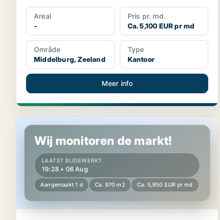
Areal
Pris pr. md.
-
Ca. 5,100 EUR pr md
Område
Type
Middelburg, Zeeland
Kantoor
Meer info
Horeca pand in Schouwen-Duiveland, Zeeland
Wij monitoren de markt!
LAATST BIJGEWERKT
19:28 • 06 Aug
Aangemaakt 1 d
Ca. 970 m2
Ca. 5,950 EUR pr md