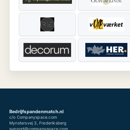
Bedrijfspandenmatch.nl
c/o Companyspace.com
Mynstersvej 3, Frederiksberg
support@companyspace.com