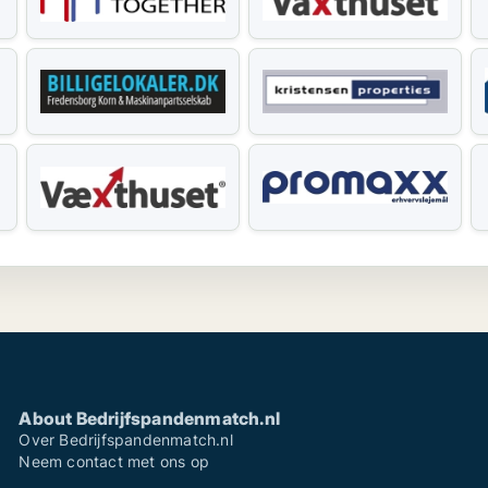
About Bedrijfspandenmatch.nl
Over Bedrijfspandenmatch.nl
Neem contact met ons op