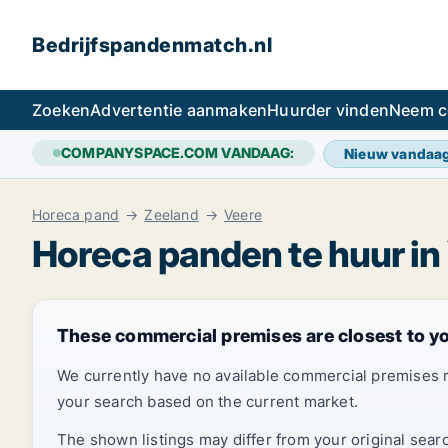
Bedrijfspandenmatch.nl
Zoeken
Advertentie aanmaken
Huurder vinden
Neem c
COMPANYSPACE.COM VANDAAG:
Nieuw vandaa
Horeca pand
Zeeland
Veere
Horeca panden te huur in
These commercial premises are closest to y
We currently have no available commercial premises 
your search based on the current market.
The shown listings may differ from your original sear