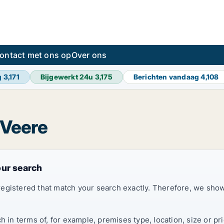
ontact met ons op
Over ons
g
3,171
Bijgewerkt 24u
3,175
Berichten vandaag
4,108
 Veere
our search
registered that match your search exactly. Therefore, we sh
ch in terms of, for example, premises type, location, size or 