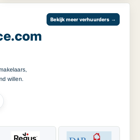
Bekijk meer verhuurders
→
ce.com
smakelaars,
d willen.