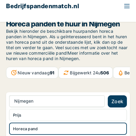
Bedrijfspandenmatch.nl
Horeca pand
Gelderland
Nijmegen
Horeca panden te huur in Nijmegen
Bekijk hieronder de beschikbare huurpanden horeca
panden in Nijmegen. Als u geïnteresseerd bent in het huren
van horeca pand uit de onderstaande lijst, klik dan op de
titel om verder te gaan. Veel succes met uw zoektocht naar
uw nieuwe commerciële pand!Meer informatie over het
huren van horeca pand in Nijmegen.
Nieuw vandaag
91
Bijgewerkt 24u
506
Beric
Nijmegen
Zoek
Prijs
Horeca pand