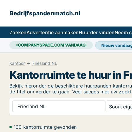
Bedrijfspandenmatch.nl
Zoeken
Advertentie aanmaken
Huurder vinden
Neem c
COMPANYSPACE.COM VANDAAG:
Nieuw vandaa
Kantoor
Friesland NL
Kantorruimte te huur in F
Bekijk hieronder de beschikbare huurpanden kantorruim
de titel om verder te gaan. Veel succes met uw zoek
Friesland NL
Soort ei
130 kantorruimte gevonden