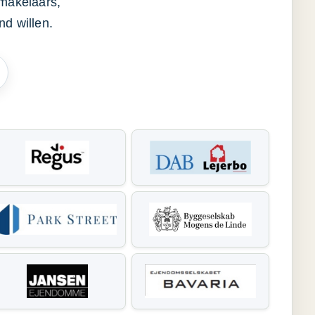
smakelaars,
d willen.