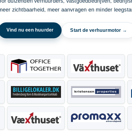
oor duizenden verhuurders, vastgoedbedrijven, bedrijf
 meer zichtbaarheid, meer aanvragen en minder leegstan
Vind nu een huurder
Start de verhuurmotor →