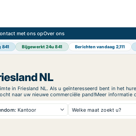
ontact met ons op
Over ons
g
841
Bijgewerkt 24u
841
Berichten vandaag
2,111
riesland NL
te in Friesland NL. Als u geïnteresseerd bent in het hure
tocht naar uw nieuwe commerciële pand!Meer informatie ov
gendom:
Kantoor
Welke maat zoekt u?