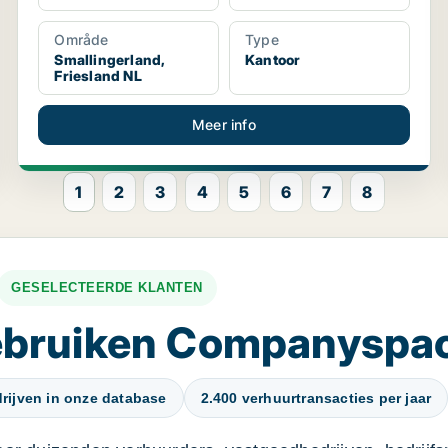
Område
Type
Smallingerland,
Kantoor
Friesland NL
Meer info
1
2
3
4
5
6
7
8
GESELECTEERDE KLANTEN
gebruiken Companyspa
rijven in onze database
2.400 verhuurtransacties per jaar