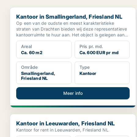
Kantoor in Smallingerland, Friesland NL
Kantoor in Smallingerland, Friesland NL
Op een van de oudste en meest karakteristieke
straten van Drachten bieden wij deze representatieve
kantoorruimte te huur aan. Het object is gelegen aan
de St...
Areal
Pris pr. md.
Ca. 60 m2
Ca. 600 EUR pr md
Område
Type
Smallingerland,
Kantoor
Friesland NL
Meer info
Kantoor in Leeuwarden, Friesland NL
Kantoor in Leeuwarden, Friesland NL
Kantoor for rent in Leeuwarden, Friesland NL