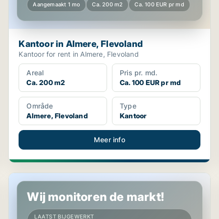
Aangemaakt 1 mo
Ca. 200 m2
Ca. 100 EUR pr md
Kantoor in Almere, Flevoland
Kantoor for rent in Almere, Flevoland
Areal
Pris pr. md.
Ca. 200 m2
Ca. 100 EUR pr md
Område
Type
Almere, Flevoland
Kantoor
Meer info
Kantoor in Almere, Flevoland
Wij monitoren de markt!
LAATST BIJGEWERKT