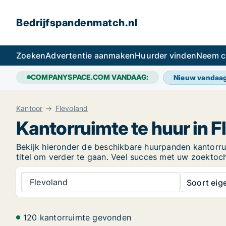
Bedrijfspandenmatch.nl
Zoeken
Advertentie aanmaken
Huurder vinden
Neem c
COMPANYSPACE.COM VANDAAG:
Nieuw vandaa
Kantoor
Flevoland
Kantorruimte te huur in F
Bekijk hieronder de beschikbare huurpanden kantorruim
titel om verder te gaan. Veel succes met uw zoektoc
Flevoland
Soort ei
120 kantorruimte gevonden