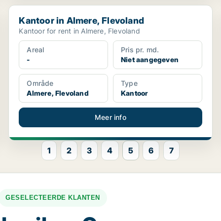
Kantoor in Almere, Flevoland
Kantoor in Almere, Flevoland
Kantoor for rent in Almere, Flevoland
Areal
Pris pr. md.
-
Niet aangegeven
Område
Type
Almere, Flevoland
Kantoor
Meer info
1
2
3
4
5
6
7
GESELECTEERDE KLANTEN