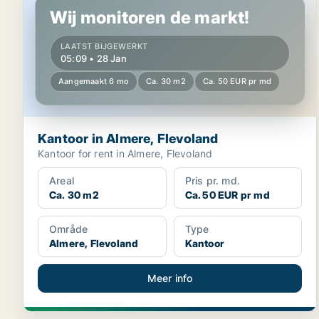
Wij monitoren de markt!
LAATST BIJGEWERKT
05:09 • 28 Jan
Aangemaakt 6 mo
Ca. 30 m2
Ca. 50 EUR pr md
Kantoor in Almere, Flevoland
Kantoor for rent in Almere, Flevoland
Areal
Pris pr. md.
Ca. 30 m2
Ca. 50 EUR pr md
Område
Type
Almere, Flevoland
Kantoor
Meer info