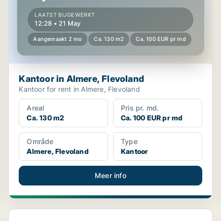
LAATST BIJGEWERKT
12:28 • 21 May
Aangemaakt 2 mo
Ca. 130 m2
Ca. 100 EUR pr md
Kantoor in Almere, Flevoland
Kantoor for rent in Almere, Flevoland
Areal
Pris pr. md.
Ca. 130 m2
Ca. 100 EUR pr md
Område
Type
Almere, Flevoland
Kantoor
Meer info
Kantoor in Almere, Flevoland