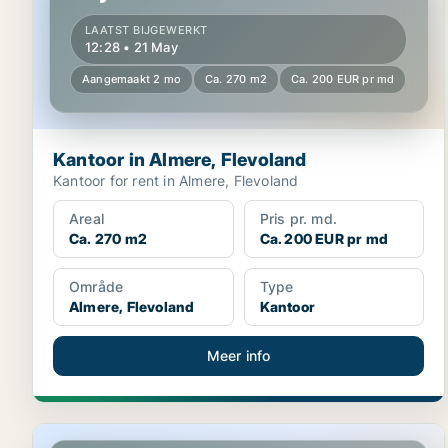
LAATST BIJGEWERKT
12:28 • 21 May
Aangemaakt 2 mo
Ca. 270 m2
Ca. 200 EUR pr md
Kantoor in Almere, Flevoland
Kantoor for rent in Almere, Flevoland
Areal
Pris pr. md.
Ca. 270 m2
Ca. 200 EUR pr md
Område
Type
Almere, Flevoland
Kantoor
Meer info
Kantoor in Almere, Flevoland