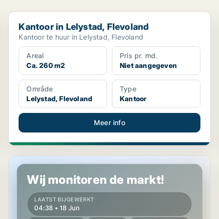
Kantoor in Lelystad, Flevoland
Kantoor in Lelystad, Flevoland
Kantoor te huur in Lelystad, Flevoland
Areal
Pris pr. md.
Ca. 260 m2
Niet aangegeven
Område
Type
Lelystad, Flevoland
Kantoor
Meer info
Kantoor in Almere, Flevoland
Wij monitoren de markt!
LAATST BIJGEWERKT
04:38 • 18 Jun