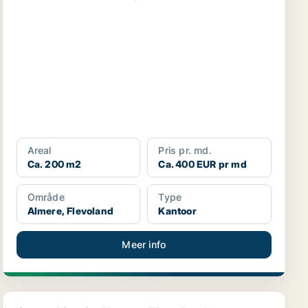
Areal
Pris pr. md.
Ca. 200 m2
Ca. 400 EUR pr md
Område
Type
Almere, Flevoland
Kantoor
Meer info
Coworking in Almere, Flevoland