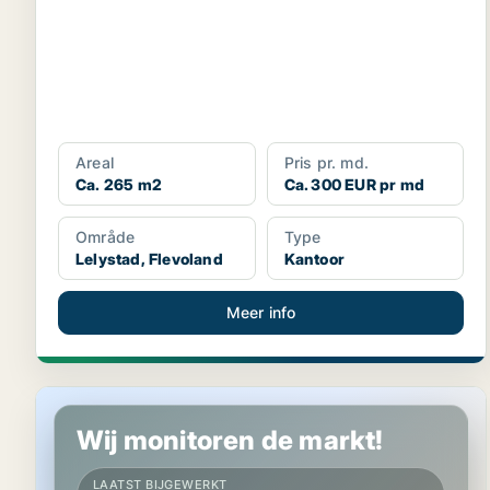
Areal
Pris pr. md.
Ca. 265 m2
Ca. 300 EUR pr md
Område
Type
Lelystad, Flevoland
Kantoor
Meer info
Kantoor in Almere, Flevoland
Wij monitoren de markt!
LAATST BIJGEWERKT