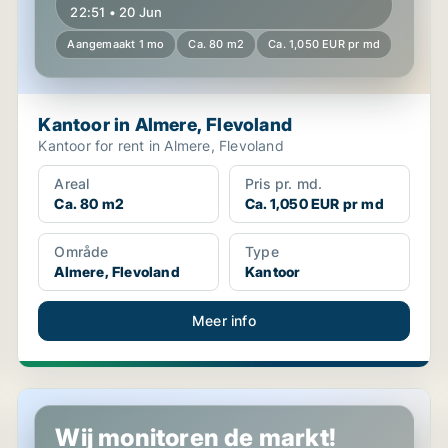
22:51 • 20 Jun
Aangemaakt 1 mo
Ca. 80 m2
Ca. 1,050 EUR pr md
Kantoor in Almere, Flevoland
Kantoor for rent in Almere, Flevoland
Areal
Pris pr. md.
Ca. 80 m2
Ca. 1,050 EUR pr md
Område
Type
Almere, Flevoland
Kantoor
Meer info
Kantoor in Almere, Flevoland
Wij monitoren de markt!