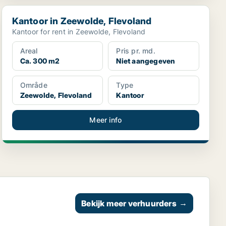
Kantoor in Zeewolde, Flevoland
Kantoor in Zeewolde, Flevoland
Kantoor for rent in Zeewolde, Flevoland
Areal
Pris pr. md.
Ca. 300 m2
Niet aangegeven
Område
Type
Zeewolde, Flevoland
Kantoor
Meer info
Bekijk meer verhuurders
→