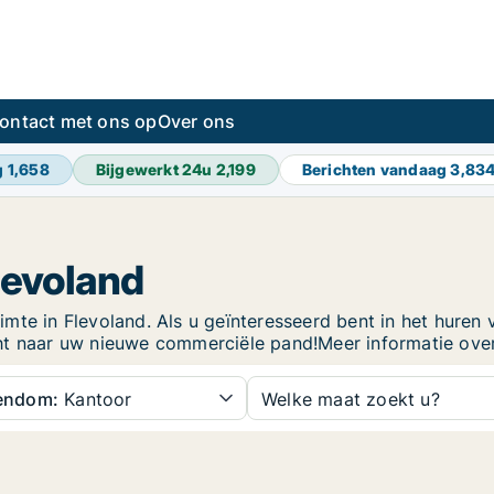
ontact met ons op
Over ons
g
1,658
Bijgewerkt 24u
2,199
Berichten vandaag
3,83
levoland
te in Flevoland. Als u geïnteresseerd bent in het huren v
ht naar uw nieuwe commerciële pand!Meer informatie over 
gendom:
Kantoor
Welke maat zoekt u?