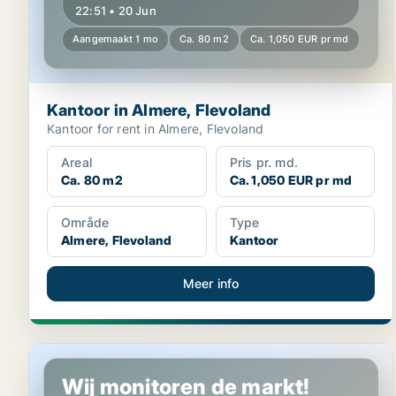
22:51 • 20 Jun
Aangemaakt 1 mo
Ca. 80 m2
Ca. 1,050 EUR pr md
Kantoor in Almere, Flevoland
Kantoor for rent in Almere, Flevoland
Areal
Pris pr. md.
Ca. 80 m2
Ca. 1,050 EUR pr md
Område
Type
Almere, Flevoland
Kantoor
Meer info
Kantoor in Almere, Flevoland
Wij monitoren de markt!