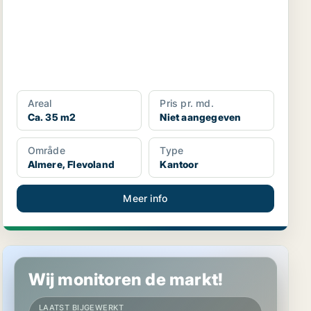
Areal
Pris pr. md.
Ca. 35 m2
Niet aangegeven
Område
Type
Almere, Flevoland
Kantoor
Meer info
Kantoor in Almere, Flevoland
Wij monitoren de markt!
LAATST BIJGEWERKT