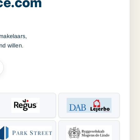
ce.com
smakelaars,
d willen.