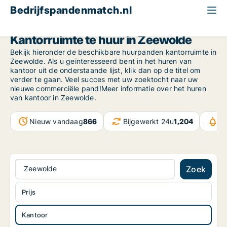
Bedrijfspandenmatch.nl
Kantoor
Flevoland
Zeewolde
Kantorruimte te huur in Zeewolde
Bekijk hieronder de beschikbare huurpanden kantorruimte in
Zeewolde. Als u geïnteresseerd bent in het huren van
kantoor uit de onderstaande lijst, klik dan op de titel om
verder te gaan. Veel succes met uw zoektocht naar uw
nieuwe commerciële pand!Meer informatie over het huren
van kantoor in Zeewolde.
Nieuw vandaag
866
Bijgewerkt 24u
1,204
Be
Zeewolde
Zoek
Prijs
Kantoor