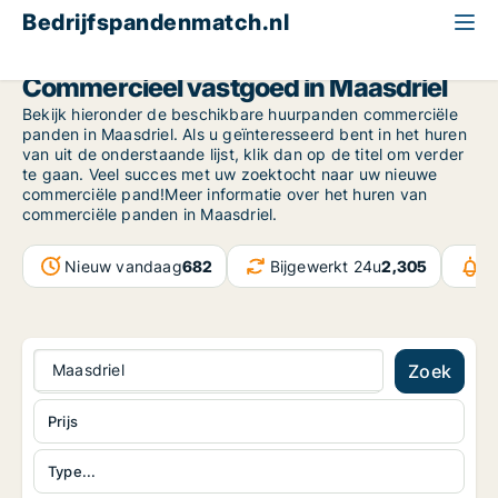
Bedrijfspandenmatch.nl
Gelderland
Maasdriel
Commercieel vastgoed in Maasdriel
Bekijk hieronder de beschikbare huurpanden commerciële
panden in Maasdriel. Als u geïnteresseerd bent in het huren
van uit de onderstaande lijst, klik dan op de titel om verder
te gaan. Veel succes met uw zoektocht naar uw nieuwe
commerciële pand!Meer informatie over het huren van
commerciële panden in Maasdriel.
Nieuw vandaag
682
Bijgewerkt 24u
2,305
B
Maasdriel
Zoek
Prijs
Type...