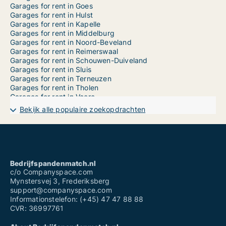
Garages for rent in Goes
Garages for rent in Hulst
Garages for rent in Kapelle
Garages for rent in Middelburg
Garages for rent in Noord-Beveland
Garages for rent in Reimerswaal
Garages for rent in Schouwen-Duiveland
Garages for rent in Sluis
Garages for rent in Terneuzen
Garages for rent in Tholen
Garages for rent in Veere
Garages for rent in Vlissingen
Bekijk alle populaire zoekopdrachten
Garages for sale in Borsele
Garages for sale in Goes
Garages for sale in Hulst
Garages for sale in Kapelle
Garages for sale in Middelburg
Garages for sale in Noord-Beveland
Bedrijfspandenmatch.nl
Garages for sale in Reimerswaal
c/o Companyspace.com
Garages for sale in Schouwen-Duiveland
Mynstersvej 3, Frederiksberg
Garages for sale in Sluis
support@companyspace.com
Garages for sale in Terneuzen
Informationstelefon: (+45) 47 47 88 88
Garages for sale in Tholen
CVR: 36997761
Garages for sale in Veere
Garages for sale in Vlissingen