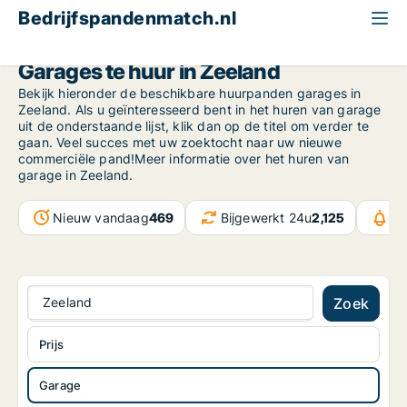
Bedrijfspandenmatch.nl
Garage
Zeeland
Garages te huur in Zeeland
Bekijk hieronder de beschikbare huurpanden garages in
Zeeland. Als u geïnteresseerd bent in het huren van garage
uit de onderstaande lijst, klik dan op de titel om verder te
gaan. Veel succes met uw zoektocht naar uw nieuwe
commerciële pand!Meer informatie over het huren van
garage in Zeeland.
Nieuw vandaag
469
Bijgewerkt 24u
2,125
Be
Zeeland
Zoek
Prijs
Garage