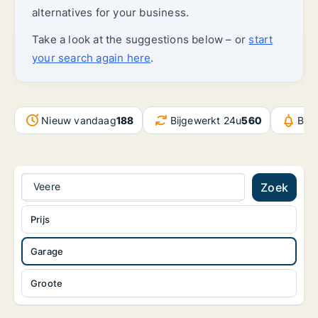
alternatives for your business.
Take a look at the suggestions below – or
start
your search again here
.
Nieuw vandaag
188
Bijgewerkt 24u
560
Ber
Veere
Zoek
Prijs
Garage
Groote