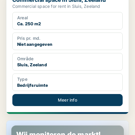
Commercial space for rent in Sluis, Zeeland
Areal
Ca. 250 m2
Pris pr. md.
Niet aangegeven
Område
Sluis, Zeeland
Type
Bedrijfsruimte
Meer info
Horeca pand in Terneuzen, Zeeland
Wij monitoren de markt!