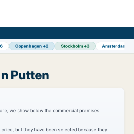
86
Copenhagen
+
2
Stockholm
+
3
Amsterdam
+
8
in Putten
efore, we show below the commercial premises
r price, but they have been selected because they