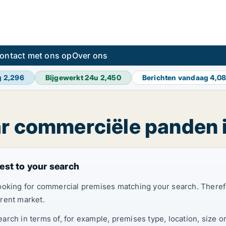
ontact met ons op
Over ons
g
2,296
Bijgewerkt 24u
2,450
Berichten vandaag
4,0
ar commerciële panden 
est to your search
looking for commercial premises matching your search. Ther
rent market.
rch in terms of, for example, premises type, location, size o