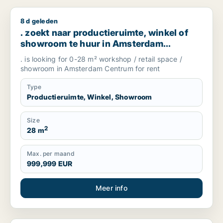
8 d geleden
. zoekt naar productieruimte, winkel of showroom te huur 
. zoekt naar productieruimte, winkel of
showroom te huur in Amsterdam
Centrum, The Netherlands
. is looking for 0-28 m² workshop / retail space /
showroom in Amsterdam Centrum for rent
Type
Productieruimte, Winkel, Showroom
Size
2
28 m
Max. per maand
999,999 EUR
Meer info