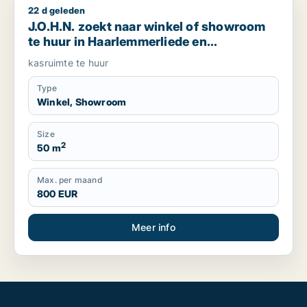
22 d geleden
J.O.H.N. zoekt naar winkel of showroom te huur in Haarlem
J.O.H.N. zoekt naar winkel of showroom
te huur in Haarlemmerliede en
Spaarnwoude of Lisse, The Netherlands
kasruimte te huur
Type
Winkel, Showroom
Size
2
50 m
Max. per maand
800 EUR
Meer info