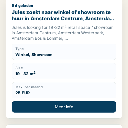
9 d geleden
Jules zoekt naar winkel of showroom te huur in Amsterda
Jules zoekt naar winkel of showroom te
huur in Amsterdam Centrum, Amsterdam
Westerpark of Amsterdam Bos &
Jules is looking for 19-32 m² retail space / showroom
Lommeren meer, The Netherlands
in Amsterdam Centrum, Amsterdam Westerpark,
Amsterdam Bos & Lommer, ...
Type
Winkel, Showroom
Size
2
19 - 32 m
Max. per maand
25 EUR
Meer info