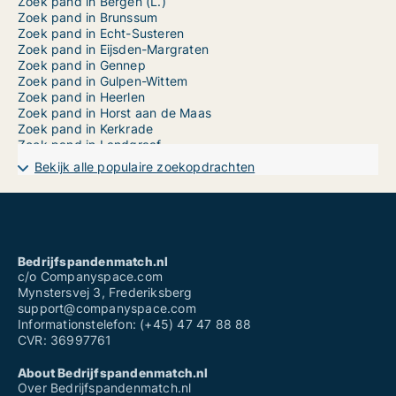
Zoek pand in Bergen (L.)
Zoek pand in Brunssum
Zoek pand in Echt-Susteren
Zoek pand in Eijsden-Margraten
Zoek pand in Gennep
Zoek pand in Gulpen-Wittem
Zoek pand in Heerlen
Zoek pand in Horst aan de Maas
Zoek pand in Kerkrade
Zoek pand in Landgraaf
Zoek pand in Leudal
Bekijk alle populaire zoekopdrachten
Zoek pand in Maasgouw
Zoek pand in Maastricht
Zoek pand in Meerssen
Zoek pand in Mook en Middelaar
Zoek pand in Nederweert
Zoek pand in Nuth
Bedrijfspandenmatch.nl
Zoek pand in Onderbanken
c/o Companyspace.com
Zoek pand in Peel en Maas
Mynstersvej 3, Frederiksberg
Zoek pand in Roerdalen
support@companyspace.com
Zoek pand in Roermond
Informationstelefon: (+45) 47 47 88 88
Zoek pand in Schinnen
CVR: 36997761
Zoek pand in Simpelveld
Zoek pand in Sittard-Geleen
About Bedrijfspandenmatch.nl
Zoek pand in Stein
Over Bedrijfspandenmatch.nl