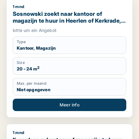
1 mnd
Sosnowski zoekt naar kantoor of magazijn te huur in Heerle
Sosnowski zoekt naar kantoor of
magazijn te huur in Heerlen of Kerkrade,
The Netherlands
bitte um ein Angebot
Type
Kantoor, Magazijn
Size
2
20 - 24 m
Max. per maand
Niet opgegeven
Meer info
1 mnd
Ik zoek naar kantoor of magazijn te huur in Venray, The Net