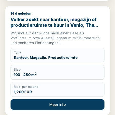
14 d geleden
Volker zoekt naar kantoor, magazijn of productieruimte te h
Volker zoekt naar kantoor, magazijn of
productieruimte te huur in Venlo, The
Netherlands
Wir sind auf der Suche nach einer Halle als
Vorführraum bzw Ausstellungsraum mit Bürobereich
und sanitären Einrichtungen. ...
Type
Kantoor, Magazijn, Productieruimte
Size
2
100 - 250 m
Max. per maand
1,200 EUR
Meer info