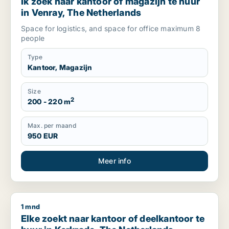
Ik zoek naar kantoor of magazijn te huur
in Venray, The Netherlands
Space for logistics, and space for office maximum 8
people
Type
Kantoor, Magazijn
Size
2
200 - 220 m
Max. per maand
950 EUR
Meer info
1 mnd
Elke zoekt naar kantoor of deelkantoor te huur in Kerkrade,
Elke zoekt naar kantoor of deelkantoor te