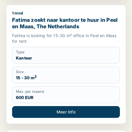
1 mnd
Fatima zoekt naar kantoor te huur in Peel en Maas, The Net
Fatima zoekt naar kantoor te huur in Peel
en Maas, The Netherlands
Fatima is looking for 15-30 m² office in Peel en Maas
for rent
Type
Kantoor
Size
2
15 - 30 m
Max. per maand
600 EUR
Meer info