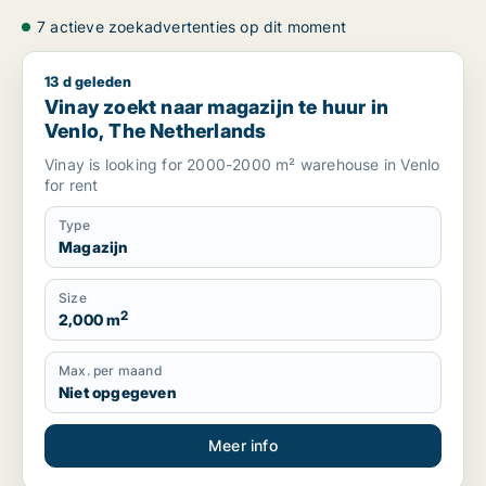
7 actieve zoekadvertenties op dit moment
13 d geleden
Vinay zoekt naar magazijn te huur in Venlo, The Netherlands
Vinay zoekt naar magazijn te huur in
Venlo, The Netherlands
Vinay is looking for 2000-2000 m² warehouse in Venlo
for rent
Type
Magazijn
Size
2
2,000 m
Max. per maand
Niet opgegeven
Meer info