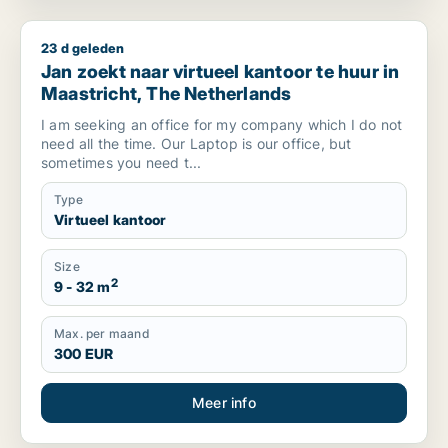
23 d geleden
Jan zoekt naar virtueel kantoor te huur in Maastricht, The N
Jan zoekt naar virtueel kantoor te huur in
Maastricht, The Netherlands
I am seeking an office for my company which I do not
need all the time. Our Laptop is our office, but
sometimes you need t...
Type
Virtueel kantoor
Size
2
9 - 32 m
Max. per maand
300 EUR
Meer info