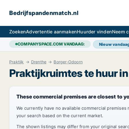
Bedrijfspandenmatch.nl
Zoeken
Advertentie aanmaken
Huurder vinden
Neem c
COMPANYSPACE.COM VANDAAG:
Nieuw vandaa
Praktijk
Drenthe
Borger-Odoorn
Praktijkruimtes te huur 
These commercial premises are closest to y
We currently have no available commercial premises 
your search based on the current market.
The shown listings may differ from your original sear