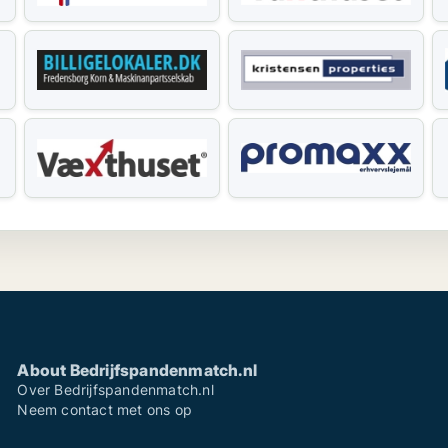
About Bedrijfspandenmatch.nl
Over Bedrijfspandenmatch.nl
Neem contact met ons op