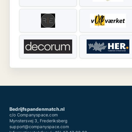
Bedrijfspandenmatch.nl
c/o Companyspace.com
Mynstersvej 3, Frederiksberg
support@companyspace.com