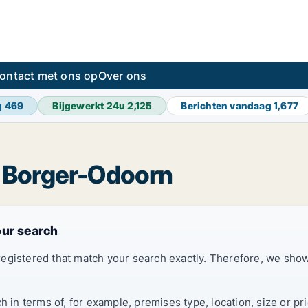
ontact met ons op
Over ons
g
469
Bijgewerkt 24u
2,125
Berichten vandaag
1,677
in Borger-Odoorn
our search
registered that match your search exactly. Therefore, we sh
ch in terms of, for example, premises type, location, size or 