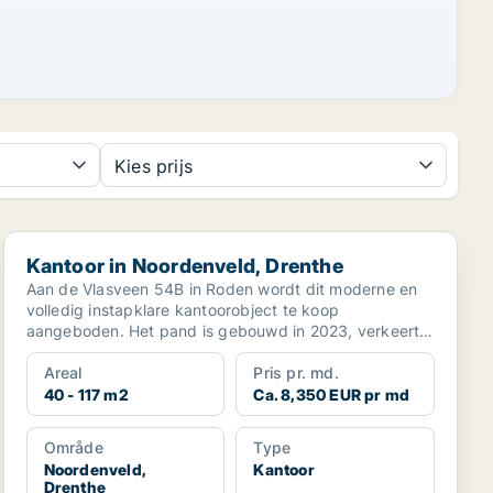
Kies prijs
Kantoor in Noordenveld, Drenthe
Kantoor in Noordenveld, Drenthe
Aan de Vlasveen 54B in Roden wordt dit moderne en
volledig instapklare kantoorobject te koop
aangeboden. Het pand is gebouwd in 2023, verkeert
in uitsteke...
Areal
Pris pr. md.
40 - 117 m2
Ca. 8,350 EUR pr md
Område
Type
Noordenveld,
Kantoor
Drenthe