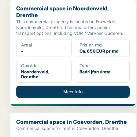
Commercial space in Noordenveld, Drenthe
Commercial space in Noordenveld,
Drenthe
This commercial property is located in Foxwolde,
Noordenveld, Drenthe. The area offers public
transport options, including VOR / Vervoer Ouderen
Noordenveld ...
Areal
Pris pr. md.
-
Ca. 650 EUR pr md
Område
Type
Noordenveld,
Bedrijfsruimte
Drenthe
Meer info
Commercial space in Coevorden, Drenthe
Commercial space in Coevorden, Drenthe
Commercial space for rent in Coevorden, Drenthe