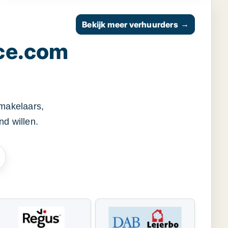
Bekijk meer verhuurders
→
ce.com
smakelaars,
d willen.