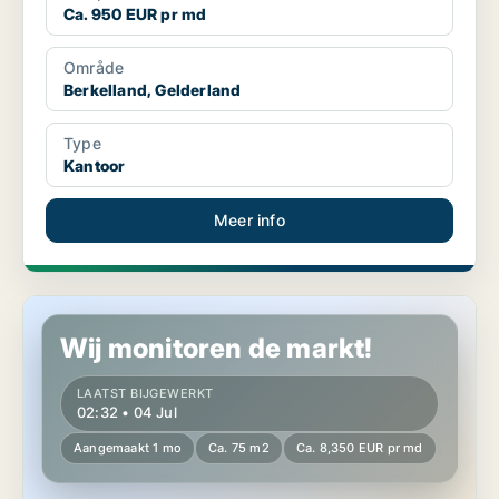
Ca. 950 EUR pr md
Område
Berkelland, Gelderland
Type
Kantoor
Meer info
Commercial space in Berkelland, Gelderland
Wij monitoren de markt!
LAATST BIJGEWERKT
02:32 • 04 Jul
Aangemaakt 1 mo
Ca. 75 m2
Ca. 8,350 EUR pr md