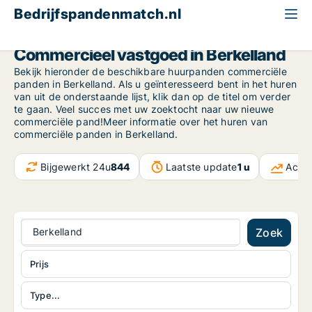
Bedrijfspandenmatch.nl
Gelderland
Berkelland
Commercieel vastgoed in Berkelland
Bekijk hieronder de beschikbare huurpanden commerciële
panden in Berkelland. Als u geïnteresseerd bent in het huren
van uit de onderstaande lijst, klik dan op de titel om verder
te gaan. Veel succes met uw zoektocht naar uw nieuwe
commerciële pand!Meer informatie over het huren van
commerciële panden in Berkelland.
Bijgewerkt 24u
844
Laatste update
1 u
Actie
Berkelland
Zoek
Prijs
Type...