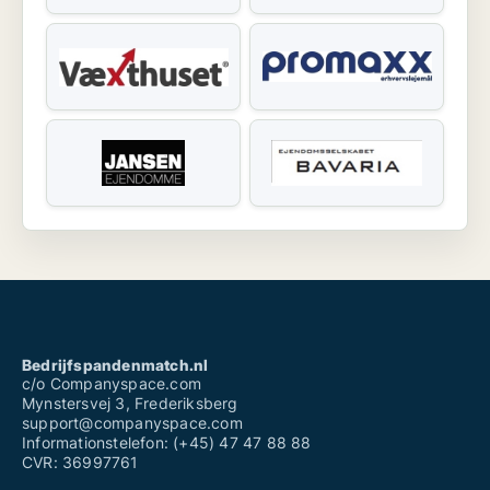
Bedrijfspandenmatch.nl
c/o Companyspace.com
Mynstersvej 3, Frederiksberg
support@companyspace.com
Informationstelefon: (+45) 47 47 88 88
CVR: 36997761