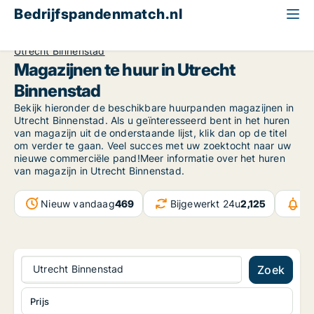
Bedrijfspandenmatch.nl
Magazijn
Province of Utrecht
Utrecht
Utrecht Binnenstad
Magazijnen te huur in Utrecht
Binnenstad
Bekijk hieronder de beschikbare huurpanden magazijnen in
Utrecht Binnenstad. Als u geïnteresseerd bent in het huren
van magazijn uit de onderstaande lijst, klik dan op de titel
om verder te gaan. Veel succes met uw zoektocht naar uw
nieuwe commerciële pand!Meer informatie over het huren
van magazijn in Utrecht Binnenstad.
Nieuw vandaag
469
Bijgewerkt 24u
2,125
Be
Utrecht Binnenstad
Zoek
Prijs