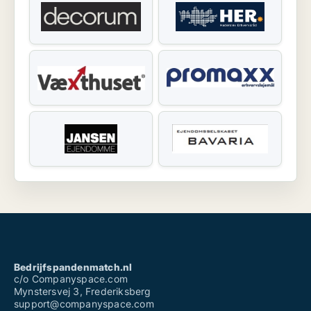
Bedrijfspandenmatch.nl
c/o Companyspace.com
Mynstersvej 3, Frederiksberg
support@companyspace.com