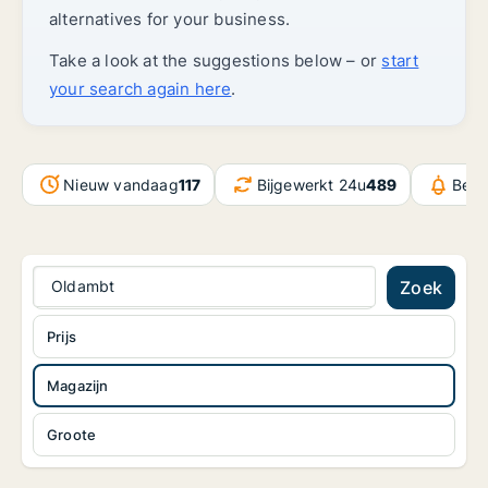
alternatives for your business.
Take a look at the suggestions below – or
start
your search again here
.
Nieuw vandaag
117
Bijgewerkt 24u
489
Beri
Oldambt
Zoek
Prijs
Magazijn
Groote